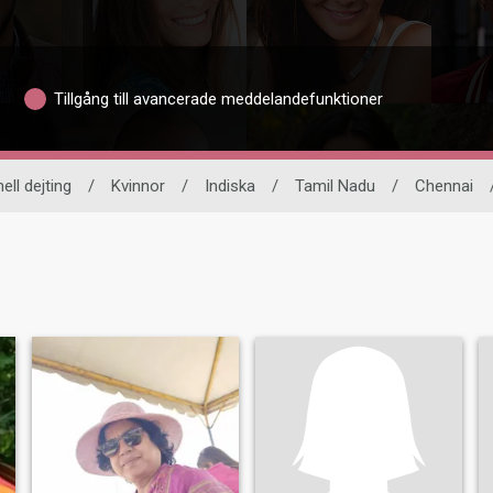
Tillgång till avancerade meddelandefunktioner
ell dejting
/
Kvinnor
/
Indiska
/
Tamil Nadu
/
Chennai