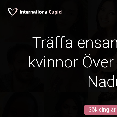
Träffa ens
kvinnor Över 
Nad
Sök singlar