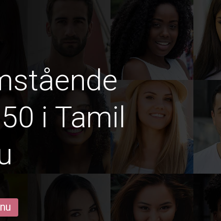
amstående
50 i Tamil
u
 nu