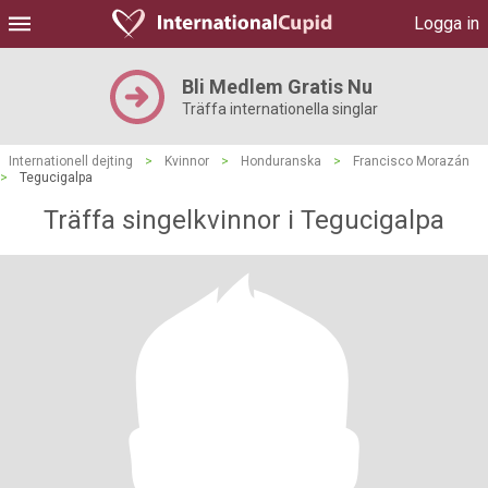
Logga in
Bli Medlem Gratis Nu
Träffa internationella singlar
Internationell dejting
>
Kvinnor
>
Honduranska
>
Francisco Morazán
>
Tegucigalpa
Träffa singelkvinnor i Tegucigalpa