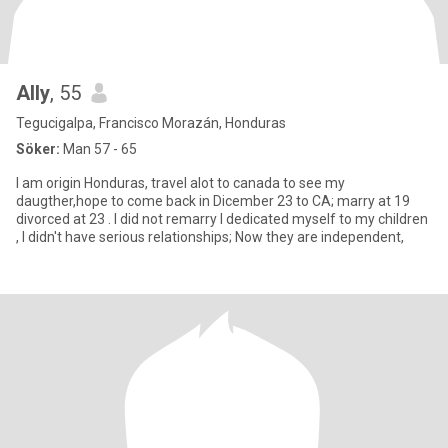
Ally
, 55
Tegucigalpa, Francisco Morazán, Honduras
Söker:
Man 57 - 65
I am origin Honduras, travel alot to canada to see my
daugther,hope to come back in Dicember 23 to CA; marry at 19
divorced at 23 . I did not remarry I dedicated myself to my children
, I didn't have serious relationships; Now they are independent,