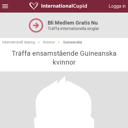
Logga in
Bli Medlem Gratis Nu
Träffa internationella singlar
Internationell dejting
>
Kvinnor
>
Guineanska
Träffa ensamstående Guineanska
kvinnor