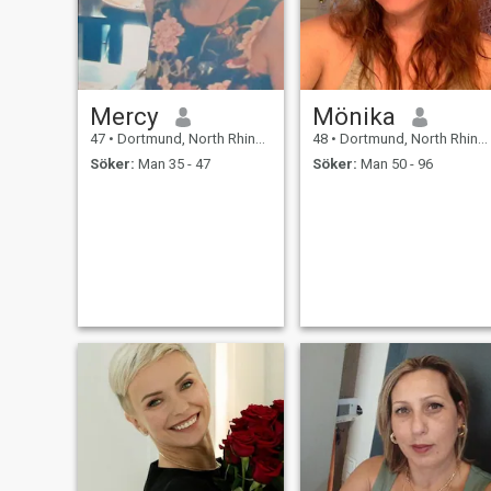
Verrückt sein zusammen –
🙌
Mercy
Mönika
47
•
Dortmund, North Rhine-Westphalia, Tyskland
48
•
Dortmund, North Rhine-Westphalia, Tyskland
Söker:
Man 35 - 47
Söker:
Man 50 - 96