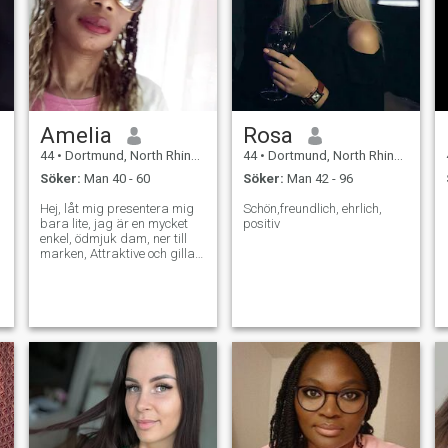
Amelia
Rosa
44
•
Dortmund, North Rhine-Westphalia, Tyskland
44
•
Dortmund, North Rhine-Westphalia, Tyskland
Söker:
Man 40 - 60
Söker:
Man 42 - 96
Hej, låt mig presentera mig
Schön,freundlich, ehrlich,
,
bara lite, jag är en mycket
positiv
enkel, ödmjuk dam, ner till
marken, Attraktive och gillar
att leende och mycket
förståelse och slag. Jag är
Faithfull, Gud fruktar också.
Ja, på andra sidan kan jag
också säga, jag en mycket
romantisk Lady och härlig
också. Slutligen, från botten
av mitt hjärta, jag tackar
r
tacka dig för att du läst min
profil. Må Gud ge er alla.