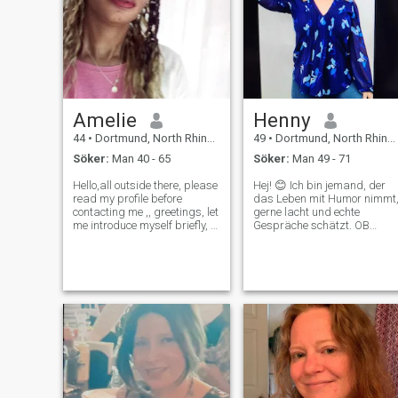
Amelie
Henny
44
•
Dortmund, North Rhine-Westphalia, Tyskland
49
•
Dortmund, North Rhine-Westphalia, Tyskland
Söker:
Man 40 - 65
Söker:
Man 49 - 71
Hello,all outside there, please
Hej! 😊 Ich bin jemand, der
read my profile before
das Leben mit Humor nimmt
contacting me ,, greetings, let
gerne lacht und echte
me introduce myself briefly, I
Gespräche schätzt. OB
am just a simple Lady, down
gemütlicher Abend auf der
to earth. Attractive and Like
couch, spontaner roadtrip
to Smile, very understanding
oder einach ein Kaffee in der
and Faithfull. I am God
Sonne – Hauptsache gute
fearing too, yes on
Gesellschaft! ICH bin
neugierig, offen für Neues
und finde, dass das Leben
zu kurz ist, um es alleine zu
verbringen. Wenn du lust ha
auf ehrliche Vibes,
gemeinsames Lachen und
vielleicht ein bisschen