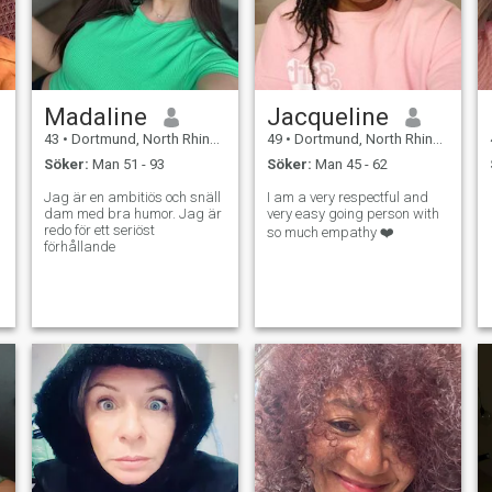
Madaline
Jacqueline
43
•
Dortmund, North Rhine-Westphalia, Tyskland
49
•
Dortmund, North Rhine-Westphalia, Tyskland
Söker:
Man 51 - 93
Söker:
Man 45 - 62
Jag är en ambitiös och snäll
I am a very respectful and
dam med bra humor. Jag är
very easy going person with
redo för ett seriöst
so much empathy ❤️
förhållande