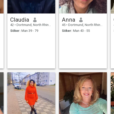
Claudia
Anna
42
•
Dortmund, North Rhine-Westphalia, Tyskland
45
•
Dortmund, North Rhine-Westphalia, Tyskland
Söker:
Man 39 - 79
Söker:
Man 43 - 55