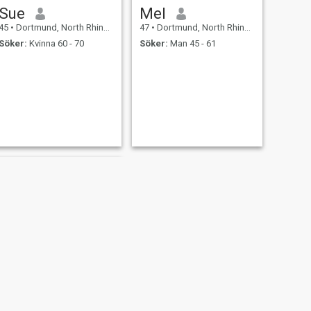
Sue
Mel
45
•
Dortmund, North Rhine-Westphalia, Tyskland
47
•
Dortmund, North Rhine-Westphalia, Tyskland
Söker:
Kvinna 60 - 70
Söker:
Man 45 - 61
NÄSTA
Jose