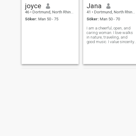
joyce
Jana
46
•
Dortmund, North Rhine-Westphalia, Tyskland
41
•
Dortmund, North Rhine-Westphalia, Tyskland
Söker:
Man 50 - 75
Söker:
Man 50 - 70
I am a cheerful, open, and
caring woman. I love walks
in nature, traveling, and
good music. I value sincerity
and mutual understanding
in relationships. In my free
time, I enjoy dancing and
sports, and I love learning
new things and personal
growth.
Agnieszka
Loyalsoul