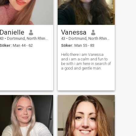
Danielle
Vanessa
43
•
Dortmund, North Rhine-Westphalia, Tyskland
43
•
Dortmund, North Rhine-Westphalia, Tyskland
Söker:
Man 44 - 62
Söker:
Man 55 - 83
Hello there i am Vanessa
and i am a calm and fun to
be with i am here in search of
a good and gentle man.