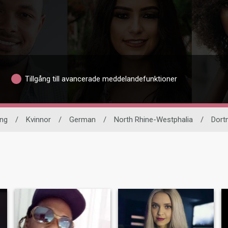
Tillgång till avancerade meddelandefunktioner
ing
/
Kvinnor
/
German
/
North Rhine-Westphalia
/
Dort