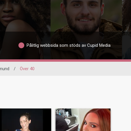
Pålitlig webbsida som stöds av Cupid Media
mund
/
Över 40