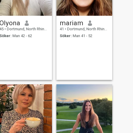
Olyona
mariam
45
•
Dortmund, North Rhine-Westphalia, Tyskland
41
•
Dortmund, North Rhine-Westphalia, Tyskland
Söker:
Man 42 - 62
Söker:
Man 41 - 52