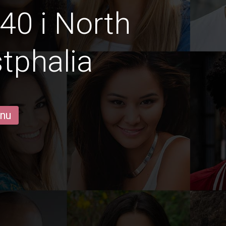
40 i North
tphalia
 nu