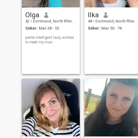
Olga
Ilka
42
•
Dortmund, North Rhine-Westphalia, Tyskland
48
•
Dortmund, North Rhine-Westphalia, Tyskland
Söker:
Man 38 - 55
Söker:
Man 50 - 78
petite intelligent lady wishes
to meet my man