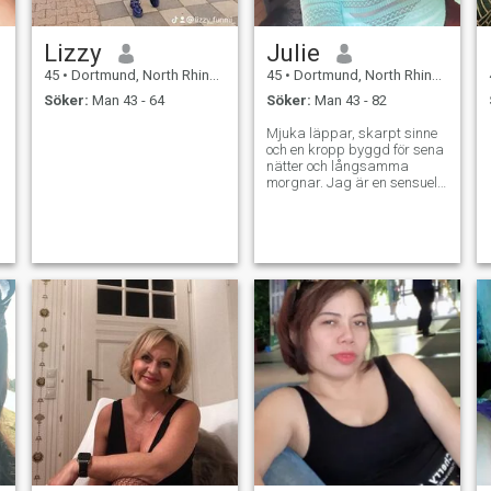
Lizzy
Julie
45
•
Dortmund, North Rhine-Westphalia, Tyskland
45
•
Dortmund, North Rhine-Westphalia, Tyskland
Söker:
Man 43 - 64
Söker:
Man 43 - 82
Mjuka läppar, skarpt sinne
och en kropp byggd för sena
nätter och långsamma
morgnar. Jag är en sensuell
kvinna som älskar koppling
med värme passion med
syfte och en partner som vet
att önskan börjar i sinnet.
Jag är upphetsad av
självförtroende, djup samtal,
retande blickar och starka
händer som vet hur man
både är mild och befallande.
Jag spelar inte spel om de
inte slutar med leende
viskningar och trasslade
lakan. De attraheras av män
som vet vad de vill ha, som
inte är rädda för att jaga
efter det och som värderar
kemi lika mycket som
kontakt. Respekt, samtycke