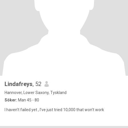
Lindafreys
, 52
Hannover, Lower Saxony, Tyskland
Söker:
Man 45 - 80
I haven’t failed yet , I’ve just tried 10,000 that won’t work