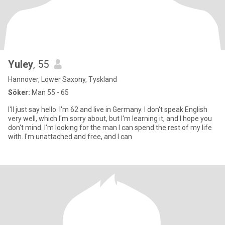
Yuley
, 55
Hannover, Lower Saxony, Tyskland
Söker:
Man 55 - 65
I'll just say hello. I'm 62 and live in Germany. I don't speak English
very well, which I'm sorry about, but I'm learning it, and I hope you
don't mind. I'm looking for the man I can spend the rest of my life
with. I'm unattached and free, and I can