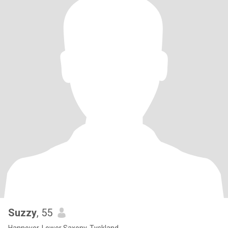
Suzzy
, 55