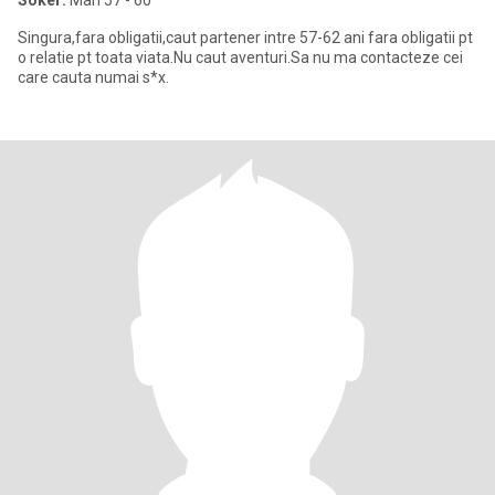
Söker:
Man 57 - 60
Singura,fara obligatii,caut partener intre 57-62 ani fara obligatii pt
o relatie pt toata viata.Nu caut aventuri.Sa nu ma contacteze cei
care cauta numai s*x.