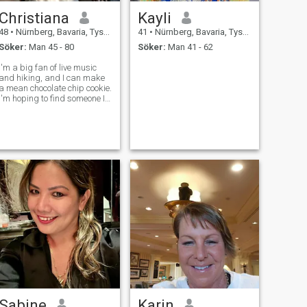
Christiana
Kayli
48
•
Nürnberg, Bavaria, Tyskland
41
•
Nürnberg, Bavaria, Tyskland
Söker:
Man 45 - 80
Söker:
Man 41 - 62
I'm a big fan of live music
and hiking, and I can make
a mean chocolate chip cookie.
I'm hoping to find someone I
can truly connect with and
build a lasting relationship
with
Sabine
Karin