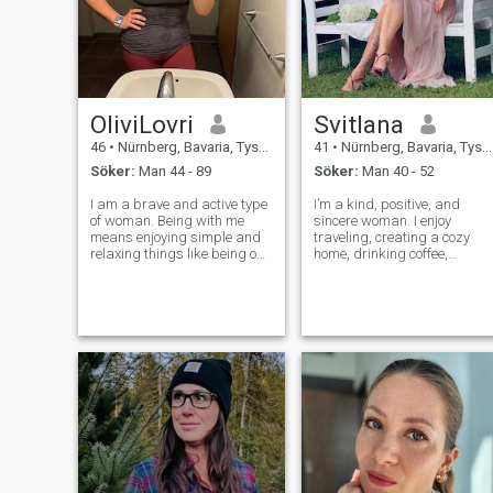
OliviLovri
Svitlana
46
•
Nürnberg, Bavaria, Tyskland
41
•
Nürnberg, Bavaria, Tyskland
Söker:
Man 44 - 89
Söker:
Man 40 - 52
I am a brave and active type
I’m a kind, positive, and
of woman. Being with me
sincere woman. I enjoy
means enjoying simple and
traveling, creating a cozy
relaxing things like being on
home, drinking coffee,
the beach and listening to the
hugging, and dreaming. I
ocean waves. I am open-
work in a cosmetics and
minded and understanding.
perfumery store and I’m
I like to learn about different
currently studying to become
cultures from other people.
a beauty expert — I love the
world of beauty and