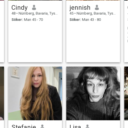
Cindy
jennish
48
•
Nürnberg, Bavaria, Tyskland
45
•
Nürnberg, Bavaria, Tyskland
Söker:
Man 45 - 70
Söker:
Man 43 - 80
Stefanie
Lisa