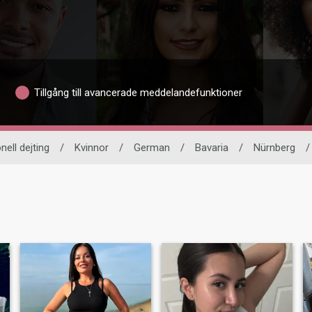
Tillgång till avancerade meddelandefunktioner
nell dejting
/
Kvinnor
/
German
/
Bavaria
/
Nürnberg
/