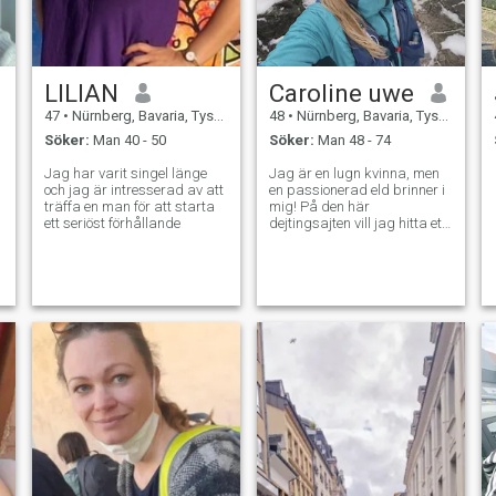
LILIAN
Caroline uwe
47
•
Nürnberg, Bavaria, Tyskland
48
•
Nürnberg, Bavaria, Tyskland
Söker:
Man 40 - 50
Söker:
Man 48 - 74
Jag har varit singel länge
Jag är en lugn kvinna, men
och jag är intresserad av att
en passionerad eld brinner i
träffa en man för att starta
mig! På den här
ett seriöst förhållande
dejtingsajten vill jag hitta ett
kärleksfullt och passionerat
förhållande för livet. Jag
uppskattar verkligen
mänsklighet och ärlighet.
Jag är rolig och lätt att
kommunicera med och har
alltid roligt och bekvämt med
mig. Jag är aldrig ledsen.