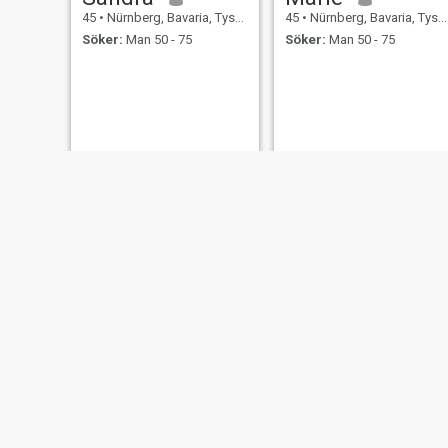
45
•
Nürnberg, Bavaria, Tyskland
45
•
Nürnberg, Bavaria, Tyskland
Söker:
Man 50 - 75
Söker:
Man 50 - 75
Naomi
Juller
44
•
Nürnberg, Bavaria, Tyskland
49
•
Nürnberg, Bavaria, Tyskland