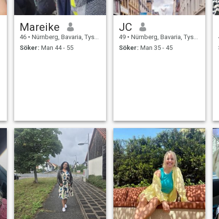
Mareike
JC
46
•
Nürnberg, Bavaria, Tyskland
49
•
Nürnberg, Bavaria, Tyskland
Söker:
Man 44 - 55
Söker:
Man 35 - 45