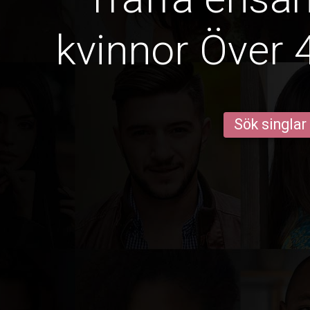
kvinnor Över 4
Sök singlar