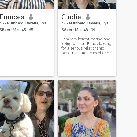
Frances
Gladie
46
•
Nürnberg, Bavaria, Tyskland
44
•
Nürnberg, Bavaria, Tyskland
Söker:
Man 45 - 65
Söker:
Man 48 - 99
I am very honest, caring and
loving woman. Ready looking
for a serious relationship
base in mutual respect and
trust