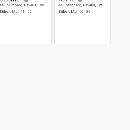
44
•
Nürnberg, Bavaria, Tyskland
44
•
Nürnberg, Bavaria, Tyskland
Söker:
Man 41 - 59
Söker:
Man 50 - 89
NÄSTA
Sha'Ron
42
•
Nürnberg, Bavaria, Tyskland