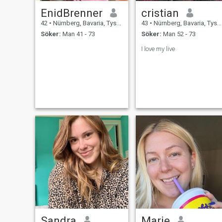
EnidBrenner
cristian
42
•
Nürnberg, Bavaria, Tyskland
43
•
Nürnberg, Bavaria, Tyskland
Söker:
Man 41 - 73
Söker:
Man 52 - 73
I love my live
Sandra
Marie