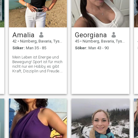
Amalia
Georgiana
42
•
Nürnberg, Bavaria, Tyskland
45
•
Nürnberg, Bavaria, Tyskland
Söker:
Man 35 - 85
Söker:
Man 43 - 90
Mein Leben ist Energie und
Bewegung! Sport ist für mich
nicht nur ein Hobby, es gibt
Kraft, Disziplin und Freude.
Ich liebe Joggen am Morgen
am Fluss und Spaziergänge
durch den Wald, wo man
Harmonie mit der Natur
spüren kann. Ich bin von
einfachen M