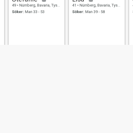
49
•
Nürnberg, Bavaria, Tyskland
41
•
Nürnberg, Bavaria, Tyskland
Söker:
Man 33 - 53
Söker:
Man 39 - 58
Alla
Sendmailee
42
•
Nürnberg, Bavaria, Tyskland
45
•
Nürnberg, Bavaria, Tyskland