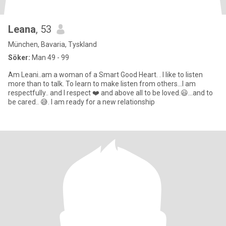
Leana
, 53
München, Bavaria, Tyskland
Söker:
Man 49 - 99
Am Leani..am a woman of a Smart Good Heart. . I like to listen
more than to talk. To learn to make listen from others...I am
respectfully.. and I respect ❤️ and above all to be loved.😃...and to
be cared.. 😅. I am ready for a new relationship