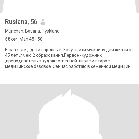
Ruslana
, 56
München, Bavaria, Tyskland
Söker:
Man 45 - 58
В разводе , -дети взрослые .Хочу найти мужчину для жизни от
45 лет .Имею 2 образования.Первое -художник
,преподаватель в художественной школе и второе-
медицинское базовое .Сейчас работаю в семейной медицине
и косметологии Романтична и прагматична од