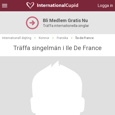
Logga in
Bli Medlem Gratis Nu
Träffa internationella singlar
Internationell dejting
>
Kvinnor
>
Franska
>
Île-de-France
Träffa singelmän i Ile De France