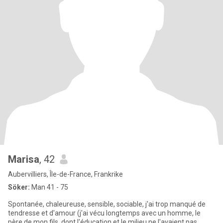
Marisa
, 42
Aubervilliers, Île-de-France, Frankrike
Söker:
Man 41 - 75
Spontanée, chaleureuse, sensible, sociable, j'ai trop manqué de
tendresse et d'amour (j'ai vécu longtemps avec un homme, le
père de mon fils, dont l'éducation et le milieu ne l'avaient pas