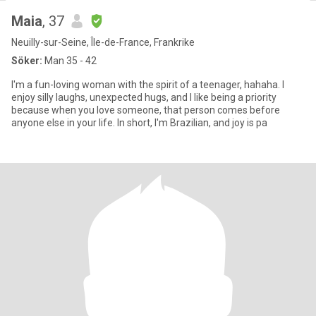
Maia
, 37
Neuilly-sur-Seine, Île-de-France, Frankrike
Söker:
Man 35 - 42
I'm a fun-loving woman with the spirit of a teenager, hahaha. I
enjoy silly laughs, unexpected hugs, and I like being a priority
because when you love someone, that person comes before
anyone else in your life. In short, I'm Brazilian, and joy is pa