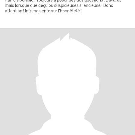
Parfois pénible . Toujours à poser des des questions . Bavarde
mais lorsque que déçu ou suspicieuses silencieuse ! Donc
attention ! Intrengisente sur l’honnêteté !