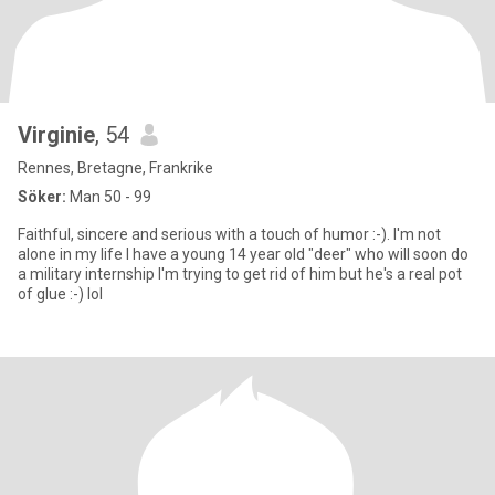
Virginie
, 54
Rennes, Bretagne, Frankrike
Söker:
Man 50 - 99
Faithful, sincere and serious with a touch of humor :-). I'm not
alone in my life I have a young 14 year old "deer" who will soon do
a military internship I'm trying to get rid of him but he's a real pot
of glue :-) lol