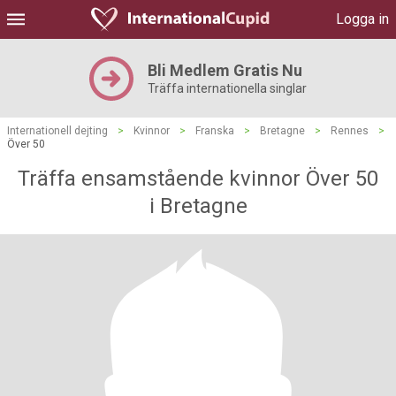
Logga in
Bli Medlem Gratis Nu
Träffa internationella singlar
Internationell dejting
>
Kvinnor
>
Franska
>
Bretagne
>
Rennes
>
Över 50
Träffa ensamstående kvinnor Över 50
i Bretagne