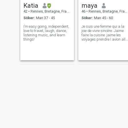
Katia
maya
42
•
Rennes, Bretagne, Frankrike
46
•
Rennes, Bretagne, Frankrike
Söker:
Man 37 - 45
Söker:
Man 45 - 60
I’m easy going, independent,
Je suis une femme qui a la
love to travel, laugh, dance,
joie de vivre sincère. Jaime
listening music, and learn
faire la cuisine .jaime les
things!
voiyages prendre l avion aller
au soleil .jaime ls Restos
,j'aime la plage .
Mimi
Happines