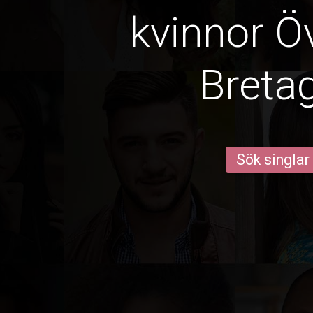
kvinnor Öv
Breta
Sök singlar