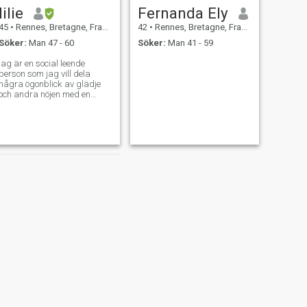
lilie
Fernanda Ely
45
•
Rennes, Bretagne, Frankrike
42
•
Rennes, Bretagne, Frankrike
Söker:
Man 47 - 60
Söker:
Man 41 - 59
jag är en social leende
person som jag vill dela
några ögonblick av glädje
och andra nöjen med en
person. jag tar mig tid att
svara på varje meddelande.
tack snart att läsa
NÄSTA
Pauline