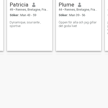
Patricia
Plume
49
•
Rennes, Bretagne, Frankrike
44
•
Rennes, Bretagne, Frankrike
Söker:
Man 43 - 59
Söker:
Man 39 - 56
Dynamique, souriante ,
Öppen för alla och jag gillar
sportive
det goda livet
Martine
Clarence