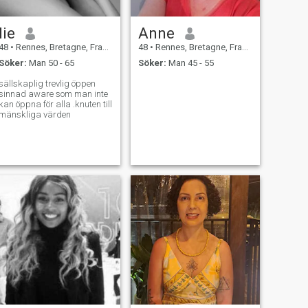
lie
Anne
48
•
Rennes, Bretagne, Frankrike
48
•
Rennes, Bretagne, Frankrike
Söker:
Man 50 - 65
Söker:
Man 45 - 55
sällskaplig trevlig öppen
sinnad aware som man inte
kan öppna för alla .knuten till
mänskliga värden