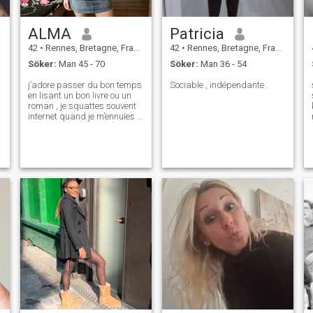
ALMA
Patricia
42
•
Rennes, Bretagne, Frankrike
42
•
Rennes, Bretagne, Frankrike
Söker:
Man 45 - 70
Söker:
Man 36 - 54
j’adore passer du bon temps
Sociable , indépendante .
en lisant un bon livre ou un
roman , je squattes souvent
internet quand je m’ennuies ,
j’adore méditer , et souvent je
grignotes , c’est mon péché
mignon …