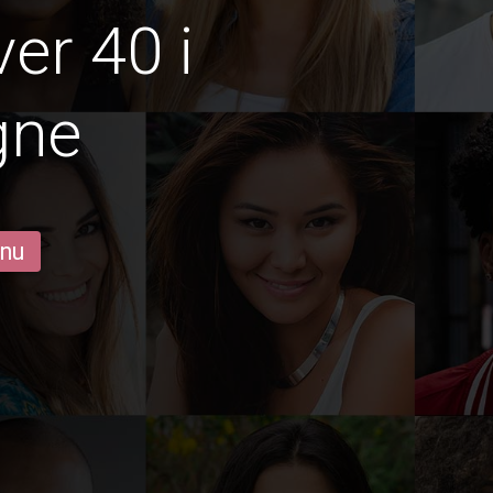
er 40 i
gne
 nu