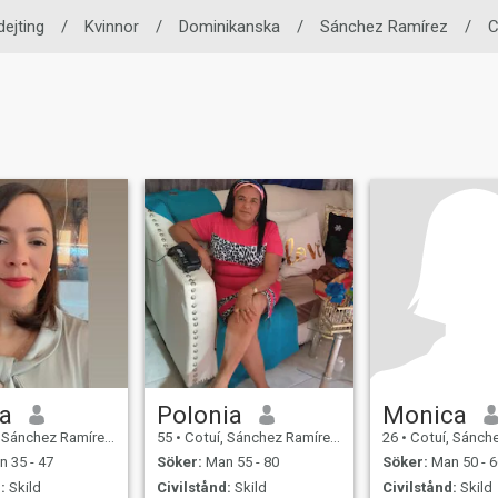
dejting
/
Kvinnor
/
Dominikanska
/
Sánchez Ramírez
/
C
a
Polonia
Monica
ez Ramírez, Dominikanska Rep.
55
•
Cotuí, Sánchez Ramírez, Dominikanska Rep.
26
•
Cotuí, Sánchez Ramírez, D
 35 - 47
Söker:
Man 55 - 80
Söker:
Man 50 - 6
:
Skild
Civilstånd:
Skild
Civilstånd:
Skild