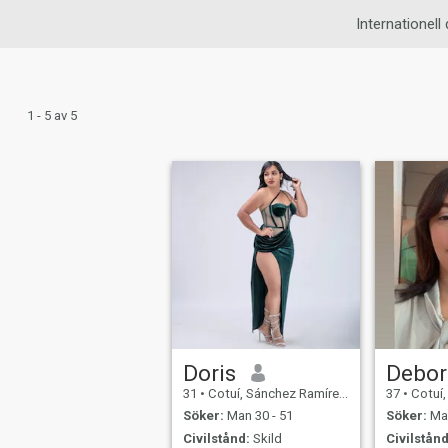
Internationell 
1 - 5 av 5
Doris
Debor
31
•
Cotuí, Sánchez Ramírez, Dominikanska Rep.
37
•
Cotuí, Sánch
Söker:
Man 30 - 51
Söker:
Man
Civilstånd:
Skild
Civilstånd