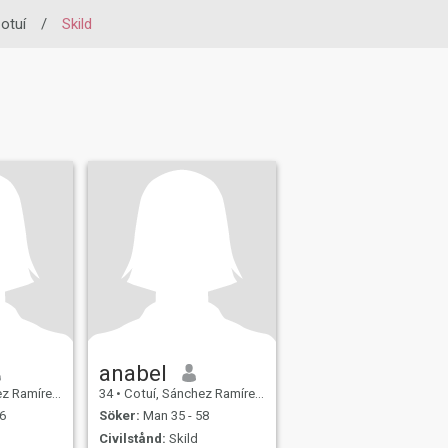
otuí
/
Skild
anabel
ominikanska Rep.
34
•
Cotuí, Sánchez Ramírez, Dominikanska Rep.
6
Söker:
Man 35 - 58
Civilstånd:
Skild