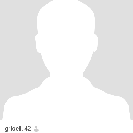
grisell
, 42