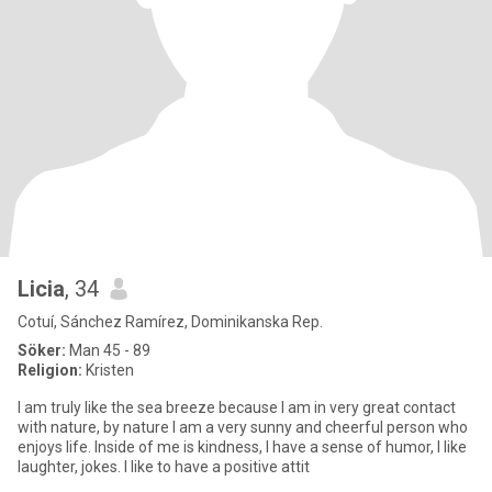
Licia
, 34
Cotuí, Sánchez Ramírez, Dominikanska Rep.
Söker:
Man 45 - 89
Religion:
Kristen
I am truly like the sea breeze because I am in very great contact
with nature, by nature I am a very sunny and cheerful person who
enjoys life. Inside of me is kindness, I have a sense of humor, I like
laughter, jokes. I like to have a positive attit