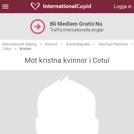
Logga in
Bli Medlem Gratis Nu
Träffa internationella singlar
Internationell dejting
>
Kvinnor
>
Dominikanska
>
Sánchez Ramírez
>
Cotuí
>
Kristen
Möt kristna kvinnor i Cotuí