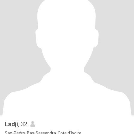
Ladji
, 32
San-Pédro, Bas-Sassandra, Cote d´Ivoire