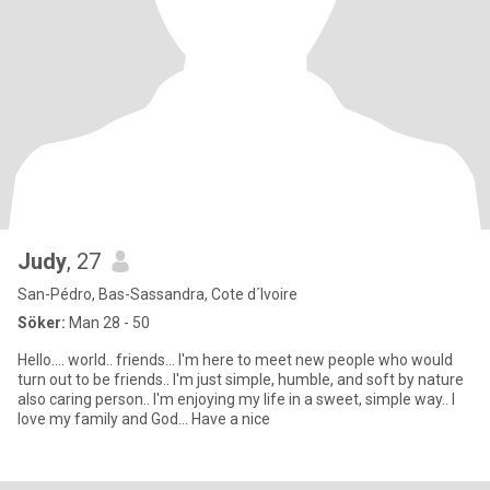
Judy
, 27
San-Pédro, Bas-Sassandra, Cote d´Ivoire
Söker:
Man 28 - 50
Hello.... world.. friends... I'm here to meet new people who would
turn out to be friends.. I'm just simple, humble, and soft by nature
also caring person.. I'm enjoying my life in a sweet, simple way.. I
love my family and God... Have a nice