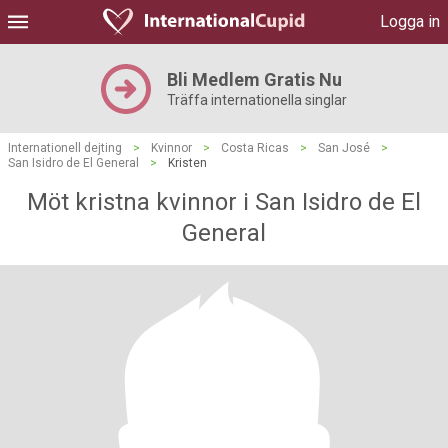
Logga in
Bli Medlem Gratis Nu
Träffa internationella singlar
Internationell dejting
>
Kvinnor
>
Costa Ricas
>
San José
>
San Isidro de El General
>
Kristen
Möt kristna kvinnor i San Isidro de El
General