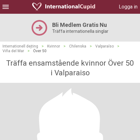
Logga in
Bli Medlem Gratis Nu
Träffa internationella singlar
Internationell dejting
>
Kvinnor
>
Chilenska
>
Valparaíso
>
Viña del Mar
>
Över 50
Träffa ensamstående kvinnor Över 50
i Valparaiso