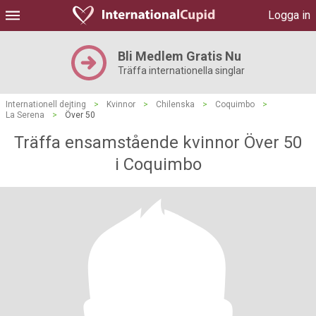
Logga in
Bli Medlem Gratis Nu
Träffa internationella singlar
Internationell dejting
>
Kvinnor
>
Chilenska
>
Coquimbo
>
La Serena
>
Över 50
Träffa ensamstående kvinnor Över 50
i Coquimbo