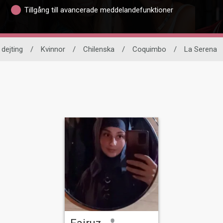
Tillgång till avancerade meddelandefunktioner
 dejting
/
Kvinnor
/
Chilenska
/
Coquimbo
/
La Serena
Fairuz