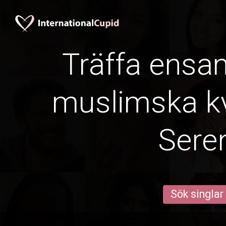
Träffa ens
muslimska kv
Sere
Sök singlar