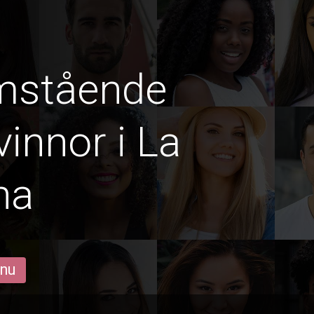
amstående
innor i La
na
 nu