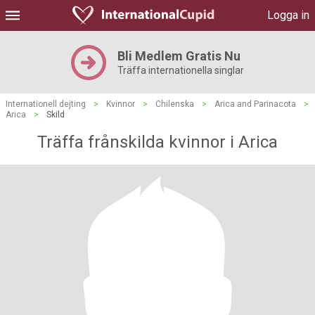
Logga in
Bli Medlem Gratis Nu
Träffa internationella singlar
Internationell dejting
>
Kvinnor
>
Chilenska
>
Arica and Parinacota
>
Arica
>
Skild
Träffa frånskilda kvinnor i Arica