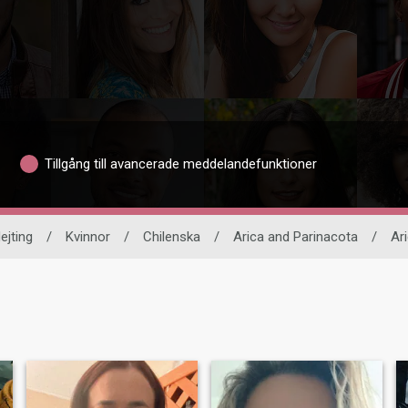
Tillgång till avancerade meddelandefunktioner
ejting
/
Kvinnor
/
Chilenska
/
Arica and Parinacota
/
Ar