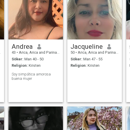
Andrea
Jacqueline
43
•
Arica, Arica and Parinacota, Chile
50
•
Arica, Arica and Parinacota, Chile
Söker:
Man 40 - 50
Söker:
Man 47 - 55
Religion:
Kristen
Religion:
Kristen
Soy simpática amorosa
buena mujer