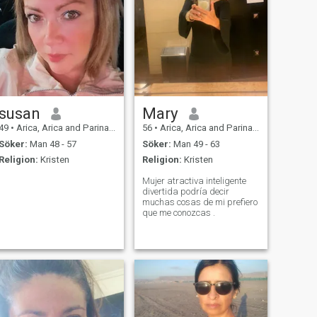
susan
Mary
49
•
Arica, Arica and Parinacota, Chile
56
•
Arica, Arica and Parinacota, Chile
Söker:
Man 48 - 57
Söker:
Man 49 - 63
Religion:
Kristen
Religion:
Kristen
Mujer atractiva inteligente
divertida podría decir
muchas cosas de mi prefiero
que me conozcas .