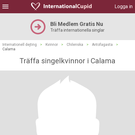
Logga in
Bli Medlem Gratis Nu
Träffa internationella singlar
Internationell dejting
>
Kvinnor
>
Chilenska
>
Antofagasta
>
Calama
Träffa singelkvinnor i Calama