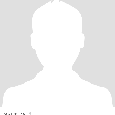
Sol ☀️
, 48