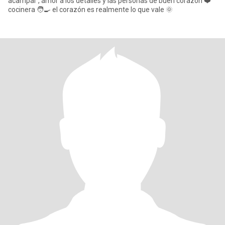
acampar , amor a los detalles y las personas de buen corazón ❤️
cocinera 🧑‍🍳 el corazón es realmente lo que vale 🌞