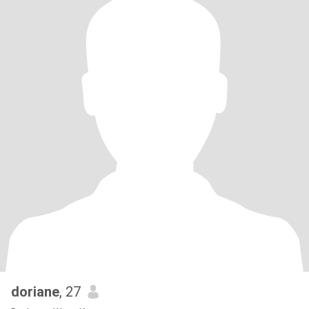
doriane
, 27