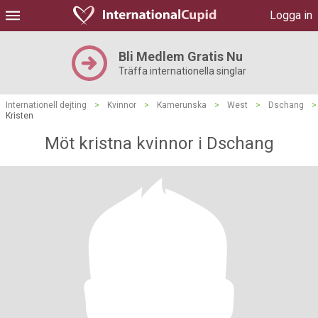
Logga in
Bli Medlem Gratis Nu
Träffa internationella singlar
Internationell dejting
>
Kvinnor
>
Kamerunska
>
West
>
Dschang
>
Kristen
Möt kristna kvinnor i Dschang