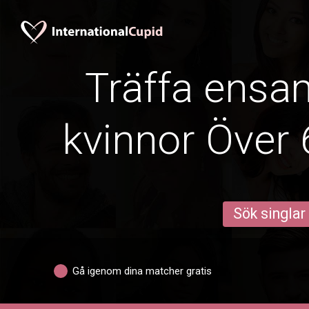
Träffa ens
kvinnor Över 
Sök singlar
Gå igenom dina matcher gratis