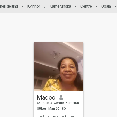
nell dejting
/
Kvinnor
/
Kamerunska
/
Centre
/
Obala
/
Madoo
65
•
Obala, Centre, Kamerun
Söker:
Man 60 - 80
Trevlig att leva med, mjuk