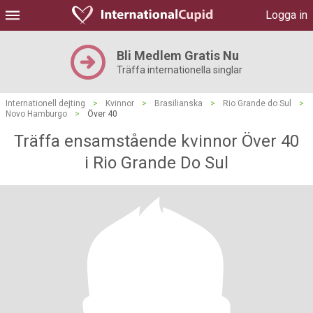
Logga in
Bli Medlem Gratis Nu
Träffa internationella singlar
Internationell dejting
>
Kvinnor
>
Brasilianska
>
Rio Grande do Sul
>
Novo Hamburgo
>
Över 40
Träffa ensamstående kvinnor Över 40
i Rio Grande Do Sul