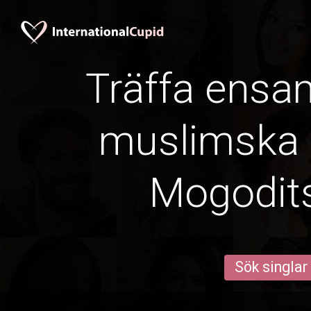
Träffa ens
muslimska k
Mogodit
Sök singlar