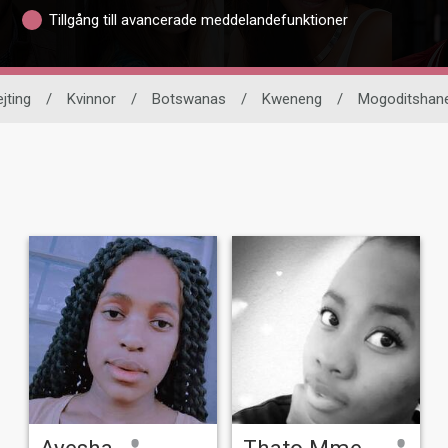
Tillgång till avancerade meddelandefunktioner
ejting
/
Kvinnor
/
Botswanas
/
Kweneng
/
Mogoditshan
Ayesha
Thato Mmelesi