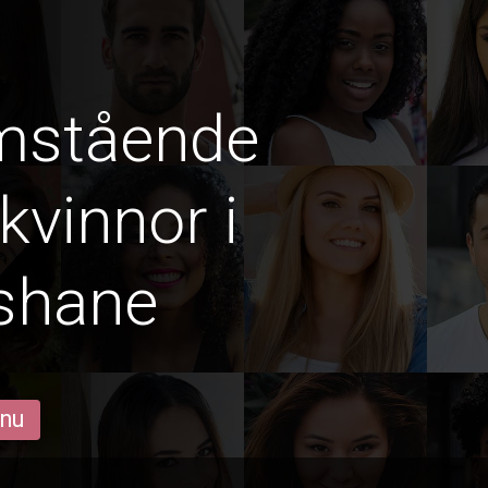
amstående
vinnor i
shane
 nu