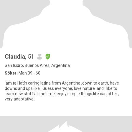
Claudia
, 51
San Isidro, Buenos Aires, Argentina
Söker:
Man 39 - 60
Iam tall latín caring latina from Argentina ,down to earth, have
downs and ups like I Guess everyone, love nature ,and i like to
learn new stuff all the time, enjoy simple things life can offer ,
very adaptative,,