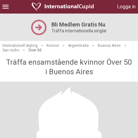
Logga in
Bli Medlem Gratis Nu
Träffa internationella singlar
Internationell dejting
>
Kvinnor
>
Argentinska
>
Buenos Aires
>
San Isidro
>
Över 50
Träffa ensamstående kvinnor Över 50
i Buenos Aires