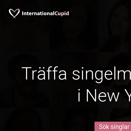
Träffa singel
i New 
Sök singlar