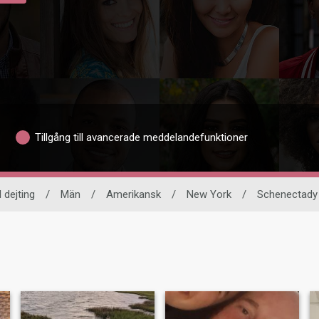
Tillgång till avancerade meddelandefunktioner
l dejting
/
Män
/
Amerikansk
/
New York
/
Schenectady