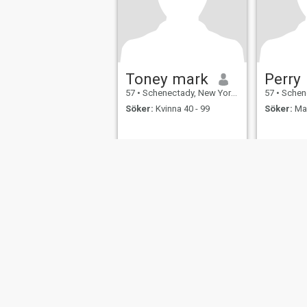
Toney mark
Perry
57
•
Schenectady, New York, USA
57
•
Schenec
Söker:
Kvinna 40 - 99
Söker:
Man
Om oss
Kontakta oss
Framgångsberättels
This website is operated by D