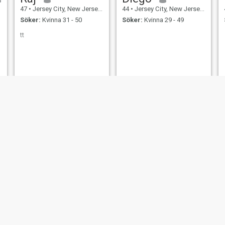
47
•
Jersey City, New Jersey, USA
44
•
Jersey City, New Jersey, USA
Söker:
Kvinna 31 - 50
Söker:
Kvinna 29 - 49
tt
Sean
robert
46
•
Jersey City, New Jersey, USA
47
•
Jersey City, New Jersey, USA