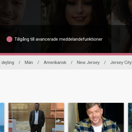
Tillgång till avancerade meddelandefunktioner
 dejting
/
Män
/
Amerikansk
/
New Jersey
/
Jersey City