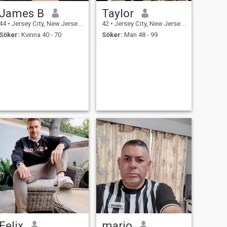
James B
Taylor
44
•
Jersey City, New Jersey, USA
42
•
Jersey City, New Jersey, USA
Söker:
Kvinna 40 - 70
Söker:
Man 48 - 99
Felix
mario