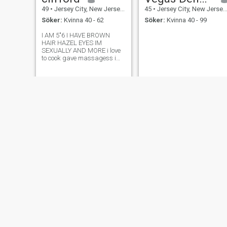
49
•
Jersey City, New Jersey, USA
45
•
Jersey City, New Jersey, USA
Söker:
Kvinna 40 - 62
Söker:
Kvinna 40 - 99
I AM 5"6 I HAVE BROWN
HAIR HAZEL EYES IM
SEXUALLY AND MORE i love
to cook gave massagess im
sweet and loveing
Matilda
Ahmad
48
•
Jersey City, New Jersey, USA
49
•
Jersey City, New Jersey, USA