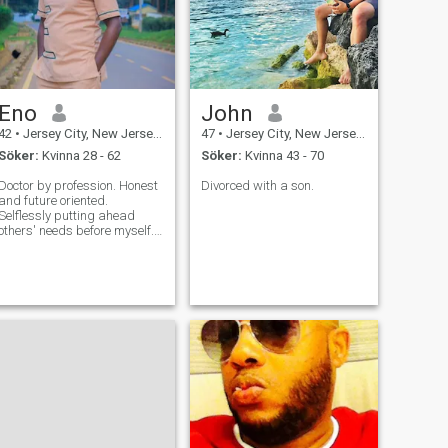
Eno
John
42
•
Jersey City, New Jersey, USA
47
•
Jersey City, New Jersey, USA
Söker:
Kvinna 28 - 62
Söker:
Kvinna 43 - 70
Doctor by profession. Honest
Divorced with a son.
and future oriented.
Selflessly putting ahead
others' needs before myself.
Intentional on my goals and
cheerful giver to the
vulnerable and less fortunate
in the community. God being
the pillar and central to all
my ende