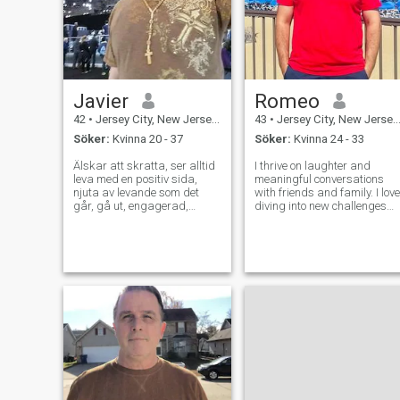
Javier
Romeo
42
•
Jersey City, New Jersey, USA
43
•
Jersey City, New Jersey, USA
Söker:
Kvinna 20 - 37
Söker:
Kvinna 24 - 33
Älskar att skratta, ser alltid
I thrive on laughter and
leva med en positiv sida,
meaningful conversations
njuta av levande som det
with friends and family. I love
går, gå ut, engagerad,
diving into new challenges
ansvarsfull, mycket mogen,
and always strive to give my
göra olika sporter, inte rädd
best at work. You'll often find
för att prova olika saker
me attending church weekly,
varje gång jag har en chans,
exploring new restaurants,
jag har många mål i livet och
shopping, and enjoying le
sluta inte, tills jag når dem,
resten kommer du att
upptäcka när vi träffas. ..