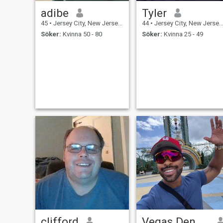
adibe
Tyler
45
•
Jersey City, New Jersey, USA
44
•
Jersey City, New Jersey, USA
Söker:
Kvinna 50 - 80
Söker:
Kvinna 25 - 49
clifford
Vegas Dennis