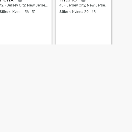
42
•
Jersey City, New Jersey, USA
45
•
Jersey City, New Jersey, USA
Söker:
Kvinna 56 - 52
Söker:
Kvinna 29 - 48
NÄSTA
neilelliot
48
•
Jersey City, New Jersey, USA