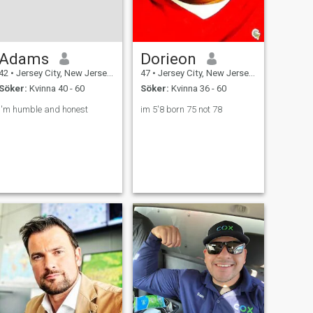
Adams
Dorieon
42
•
Jersey City, New Jersey, USA
47
•
Jersey City, New Jersey, USA
Söker:
Kvinna 40 - 60
Söker:
Kvinna 36 - 60
I'm humble and honest
im 5'8 born 75 not 78