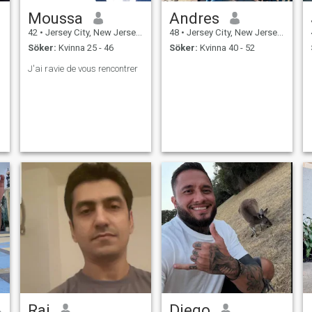
Moussa
Andres
42
•
Jersey City, New Jersey, USA
48
•
Jersey City, New Jersey, USA
Söker:
Kvinna 25 - 46
Söker:
Kvinna 40 - 52
J'ai ravie de vous rencontrer
Raj
Diego