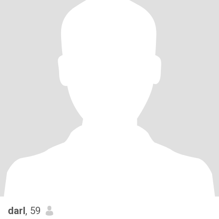
darl
, 59