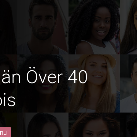
män Över 40
ois
 nu