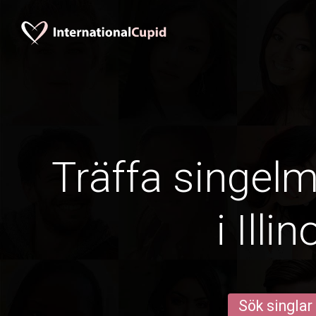
Träffa singel
i Illin
Sök singlar