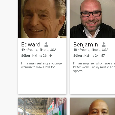
Edward
Benjamin
49
•
Peoria, Illinois, USA
48
•
Peoria, Illinois, USA
Söker:
Kvinna 26 - 44
Söker:
Kvinna 24 - 57
I'm a man seeking a younger
I’m an engineer who travels 
woman to make love too
lot for work. I enjoy music an
sports.