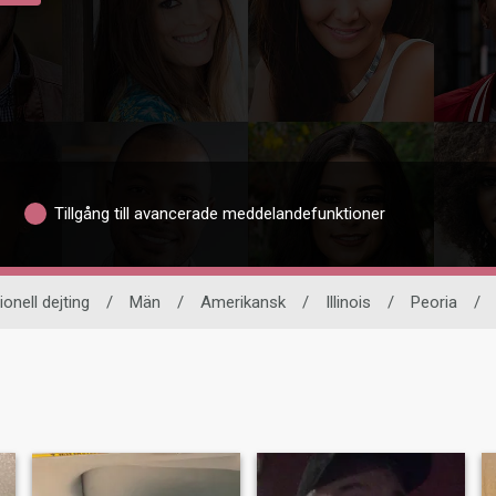
Tillgång till avancerade meddelandefunktioner
ionell dejting
/
Män
/
Amerikansk
/
Illinois
/
Peoria
/