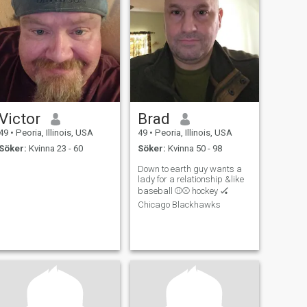
Victor
Brad
49
•
Peoria, Illinois, USA
49
•
Peoria, Illinois, USA
Söker:
Kvinna 23 - 60
Söker:
Kvinna 50 - 98
Down to earth guy wants a
lady for a relationship &like
baseball ⚾⚾ hockey 🏑
Chicago Blackhawks