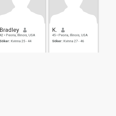
Bradley
K.
42
•
Peoria, Illinois, USA
45
•
Peoria, Illinois, USA
Söker:
Kvinna 25 - 44
Söker:
Kvinna 27 - 46
ngsäkerhet
Sajtkarta
Gemensamma Riktlinjer
107, USA, reg. number 5529030.