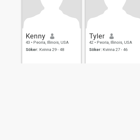
Kenny
Tyler
43
•
Peoria, Illinois, USA
42
•
Peoria, Illinois, USA
Söker:
Kvinna 29 - 48
Söker:
Kvinna 27 - 46
Om oss
Kontakta oss
Framgångsberättels
This website is operated by D