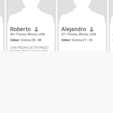
Roberto
Alejandro
49
•
Peoria, Illinois, USA
47
•
Peoria, Illinois, USA
Söker:
Kvinna 28 - 48
Söker:
Kvinna 27 - 39
UNA PIEDRA DE TROPIEZO
PUEDE SER TU ESCALERA
er
Användarvillkor
Återbetalningspolicy
Integritetspolicy
Cookiepolicy
Dejti
IL MIL, INC. located at 200 Townsend St., Unit 43, San Francisco CA 94