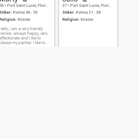
56
•
Port Saint Lucie, Florida, USA
27
•
Port Saint Lucie, Florida, USA
Söker:
Kvinna 46 - 53
Söker:
Kvinna 21 - 38
Religion:
Kristen
Religion:
Kristen
Hello, I am a very friendly
person, always happy, very
affectionate and I like to
please my partner. I like to
joke and laugh a lot. I speak
French and English, I believe
in God.
NÄSTA
sitnonthebay
55
•
Port Saint Lucie, Florida, USA