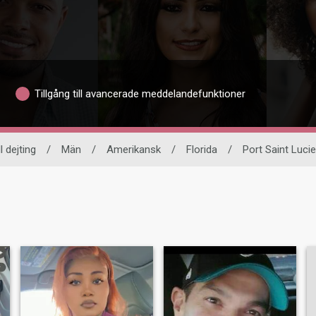
Tillgång till avancerade meddelandefunktioner
l dejting
/
Män
/
Amerikansk
/
Florida
/
Port Saint Lucie