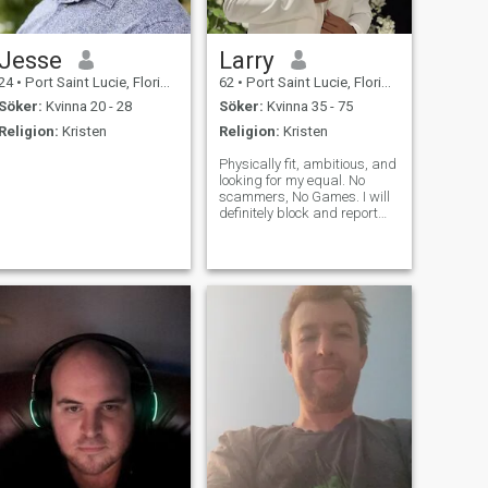
Jesse
Larry
24
•
Port Saint Lucie, Florida, USA
62
•
Port Saint Lucie, Florida, USA
Söker:
Kvinna 20 - 28
Söker:
Kvinna 35 - 75
Religion:
Kristen
Religion:
Kristen
Physically fit, ambitious, and
looking for my equal. No
scammers, No Games. I will
definitely block and report
your profile!