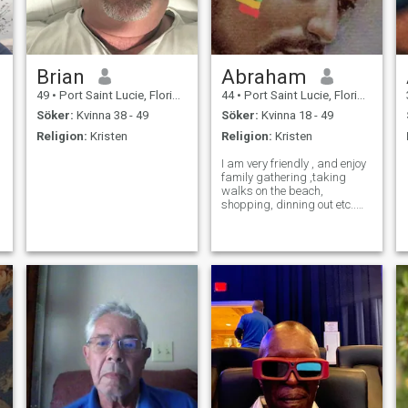
Brian
Abraham
49
•
Port Saint Lucie, Florida, USA
44
•
Port Saint Lucie, Florida, USA
Söker:
Kvinna 38 - 49
Söker:
Kvinna 18 - 49
Religion:
Kristen
Religion:
Kristen
I am very friendly , and enjoy
family gathering ,taking
walks on the beach,
shopping, dinning out etc..
ግዜ ሳያባክን ቤተሰብ ለመመስረት
የሚፈልግ።