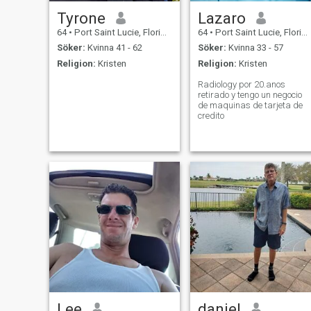
Tyrone
Lazaro
64
•
Port Saint Lucie, Florida, USA
64
•
Port Saint Lucie, Florida, USA
Söker:
Kvinna 41 - 62
Söker:
Kvinna 33 - 57
Religion:
Kristen
Religion:
Kristen
Radiology por 20.anos
retirado y tengo un negocio
de maquinas de tarjeta de
credito
Lee
daniel