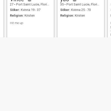
27
•
Port Saint Lucie, Florida, USA
35
•
Port Saint Lucie, Florida, USA
Söker:
Kvinna 19 - 37
Söker:
Kvinna 25 - 70
Religion:
Kristen
Religion:
Kristen
Hit me up
Pete
Leo
25
•
Port Saint Lucie, Florida, USA
56
•
Port Saint Lucie, Florida, USA