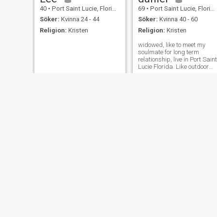
40
•
Port Saint Lucie, Florida, USA
69
•
Port Saint Lucie, Florida, USA
Söker:
Kvinna 24 - 44
Söker:
Kvinna 40 - 60
Religion:
Kristen
Religion:
Kristen
widowed, like to meet my
soulmate for long term
relationship, live in Port Saint
Lucie Florida. Like outdoor
activities, travel, dining.
Valentino
Larry
59
•
Port Saint Lucie, Florida, USA
73
•
Port Saint Lucie, Florida, USA