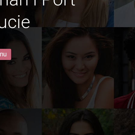
ucie
 nu