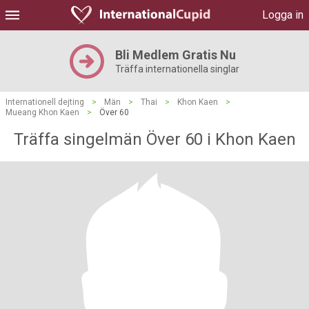
Logga in
Bli Medlem Gratis Nu
Träffa internationella singlar
Internationell dejting
>
Män
>
Thai
>
Khon Kaen
>
Mueang Khon Kaen
>
Över 60
Träffa singelmän Över 60 i Khon Kaen