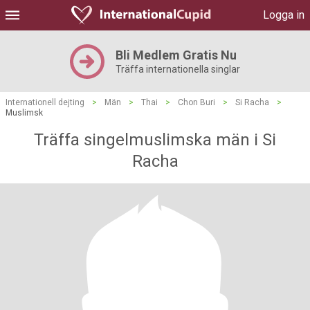
Logga in
Bli Medlem Gratis Nu
Träffa internationella singlar
Internationell dejting
>
Män
>
Thai
>
Chon Buri
>
Si Racha
>
Muslimsk
Träffa singelmuslimska män i Si
Racha