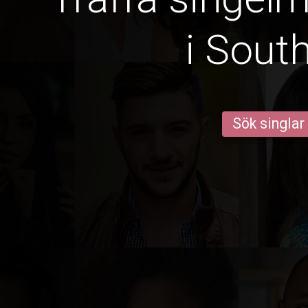
i Sout
Sök singlar