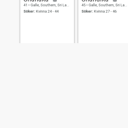
41
•
Galle, Southern, Sri Lanka
45
•
Galle, Southern, Sri Lanka
Söker:
Kvinna 24 - 44
Söker:
Kvinna 27 - 46
Dilan
Felal
45
•
Galle, Southern, Sri Lanka
41
•
Galle, Southern, Sri Lanka