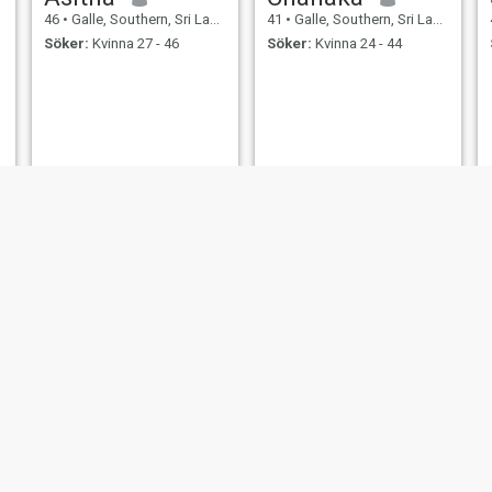
46
•
Galle, Southern, Sri Lanka
41
•
Galle, Southern, Sri Lanka
Söker:
Kvinna 27 - 46
Söker:
Kvinna 24 - 44
mangala
Sanan
49
•
Galle, Southern, Sri Lanka
42
•
Galle, Southern, Sri Lanka