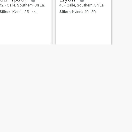
42
•
Galle, Southern, Sri Lanka
45
•
Galle, Southern, Sri Lanka
Söker:
Kvinna 25 - 44
Söker:
Kvinna 40 - 50
NÄSTA
Sandun
46
•
Galle, Southern, Sri Lanka