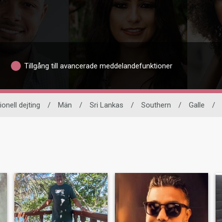
Tillgång till avancerade meddelandefunktioner
ionell dejting
/
Män
/
Sri Lankas
/
Southern
/
Galle
/