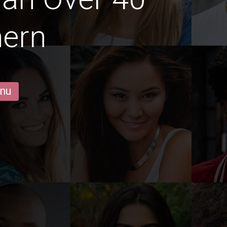
hern
 nu