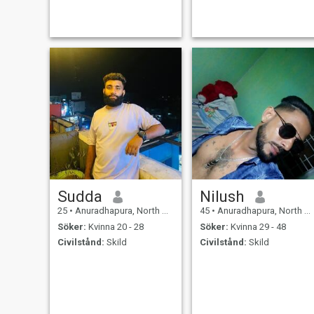
Sudda
Nilush
25
•
Anuradhapura, North Central, Sri Lanka
45
•
Anuradhapura, North Central, Sri Lanka
Söker:
Kvinna 20 - 28
Söker:
Kvinna 29 - 48
Civilstånd:
Skild
Civilstånd:
Skild