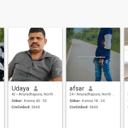
Udaya
afsar
42
•
Anuradhapura, North Central, Sri Lanka
24
•
Anuradhapura, North Central, Sri Lanka
Söker:
Kvinna 40 - 55
Söker:
Kvinna 18 - 24
Civilstånd:
Skild
Civilstånd:
Skild