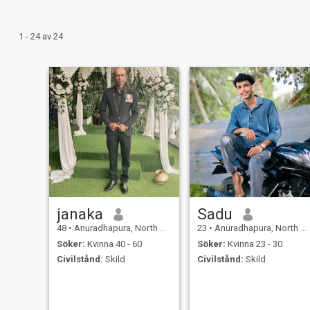
1 - 24 av 24
janaka
Sadu
48
•
Anuradhapura, North Central, Sri Lanka
23
•
Anuradhapura, North Central, Sri Lanka
Söker:
Kvinna 40 - 60
Söker:
Kvinna 23 - 30
Civilstånd:
Skild
Civilstånd:
Skild