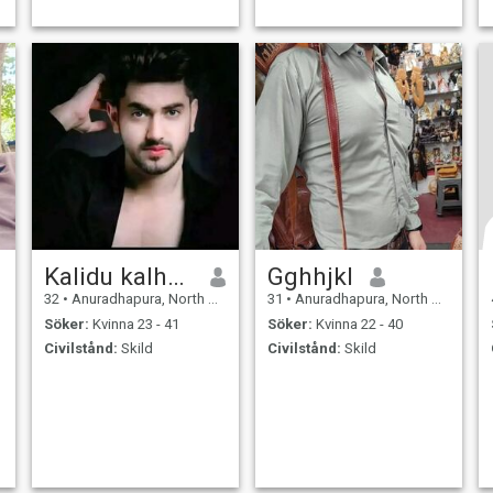
Kalidu kalhara
Gghhjkl
32
•
Anuradhapura, North Central, Sri Lanka
31
•
Anuradhapura, North Central, Sri Lanka
Söker:
Kvinna 23 - 41
Söker:
Kvinna 22 - 40
Civilstånd:
Skild
Civilstånd:
Skild