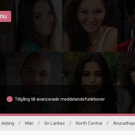
 nu
Tillgång till avancerade meddelandefunktioner
 dejting
/
Män
/
Sri Lankas
/
North Central
/
Anuradhap