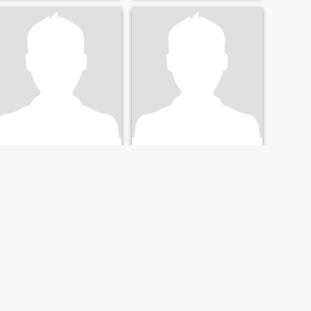
Lavindu
A.v maduranga
23
•
Anuradhapura, North Central, Sri Lanka
30
•
Anuradhapura, North Central, Sri Lanka
Söker:
Kvinna 20 - 36
Söker:
Kvinna 30 - 42
Civilstånd:
Skild
Civilstånd:
Skild
NÄSTA
SISTA