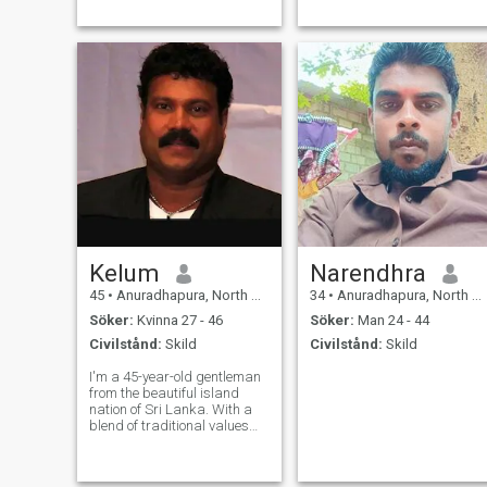
Kelum
Narendhra
45
•
Anuradhapura, North Central, Sri Lanka
34
•
Anuradhapura, North Central, Sri Lanka
Söker:
Kvinna 27 - 46
Söker:
Man 24 - 44
Civilstånd:
Skild
Civilstånd:
Skild
I'm a 45-year-old gentleman
from the beautiful island
nation of Sri Lanka. With a
blend of traditional values
and a modern outlook, I
cherish life's simple
pleasures and the deep