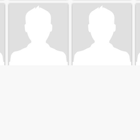
Asela
Krish
35
•
Anuradhapura, North Central, Sri Lanka
44
•
Anuradhapura, North Central, Sri Lanka
Söker:
Kvinna 18 - 45
Söker:
Kvinna 26 - 50
Civilstånd:
Skild
Civilstånd:
Skild