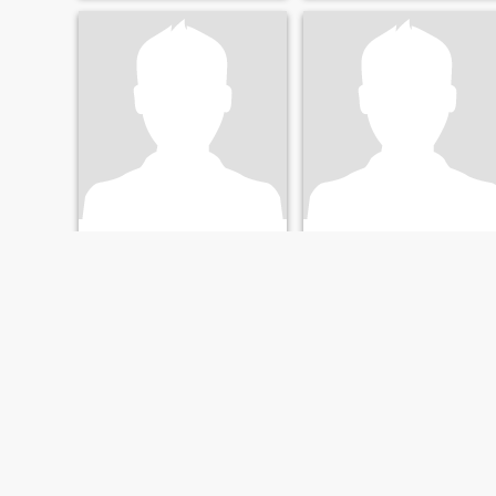
connections that come with
genuine relationships. I enjoy
exploring nat
Romeo
Murali
30
•
Anuradhapura, North Central, Sri Lanka
38
•
Anuradhapura, North Central, Sri Lanka
Söker:
Kvinna 23 - 40
Söker:
Kvinna 25 - 45
Civilstånd:
Skild
Civilstånd:
Skild
FÖRSTA
TIDIGARE