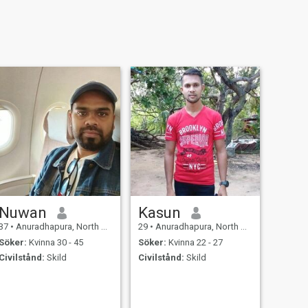
Nuwan
Kasun
37
•
Anuradhapura, North Central, Sri Lanka
29
•
Anuradhapura, North Central, Sri Lanka
Söker:
Kvinna 30 - 45
Söker:
Kvinna 22 - 27
Civilstånd:
Skild
Civilstånd:
Skild