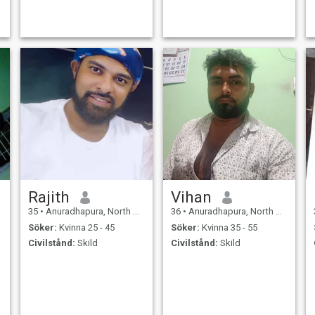
Rajith
Vihan
35
•
Anuradhapura, North Central, Sri Lanka
36
•
Anuradhapura, North Central, Sri Lanka
Söker:
Kvinna 25 - 45
Söker:
Kvinna 35 - 55
Civilstånd:
Skild
Civilstånd:
Skild