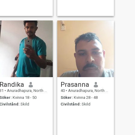
Randika
Prasanna
31
•
Anuradhapura, North Central, Sri Lanka
40
•
Anuradhapura, North Central, Sri Lanka
Söker:
Kvinna 18 - 50
Söker:
Kvinna 28 - 48
Civilstånd:
Skild
Civilstånd:
Skild