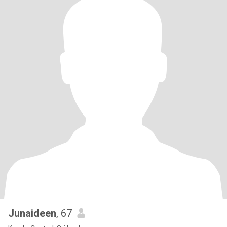
Junaideen
, 67