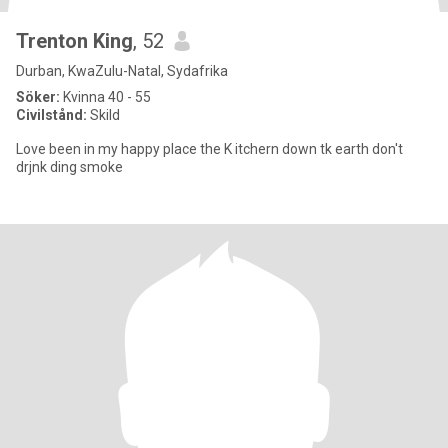
Trenton King
, 52
Durban, KwaZulu-Natal, Sydafrika
Söker:
Kvinna 40 - 55
Civilstånd:
Skild
Love been in my happy place the K itchern down tk earth don't
drjnk ding smoke