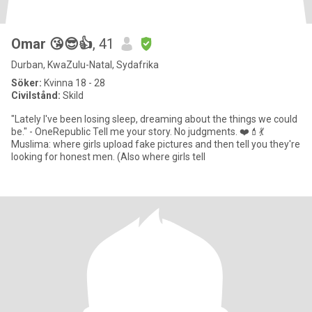
Omar 😘😎👍
, 41
Durban, KwaZulu-Natal, Sydafrika
Söker:
Kvinna 18 - 28
Civilstånd:
Skild
"Lately I've been losing sleep, dreaming about the things we could
be." - OneRepublic Tell me your story. No judgments. ❤️💄💃
Muslima: where girls upload fake pictures and then tell you they're
looking for honest men. (Also where girls tell