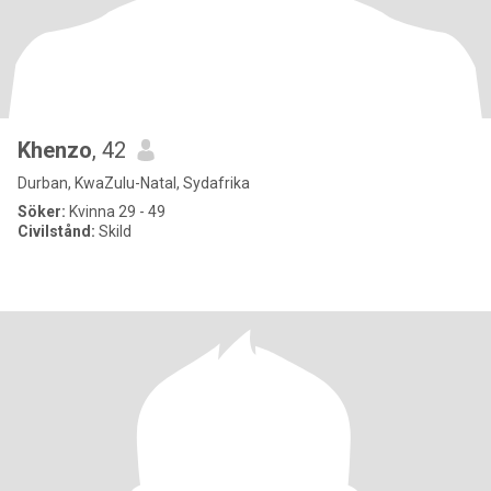
Khenzo
, 42
Durban, KwaZulu-Natal, Sydafrika
Söker:
Kvinna 29 - 49
Civilstånd:
Skild