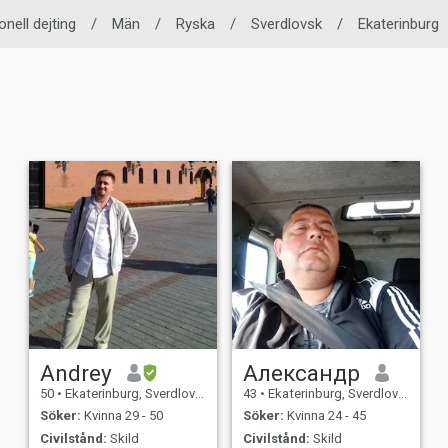
onell dejting
/
Män
/
Ryska
/
Sverdlovsk
/
Ekaterinburg
Andrey
Александр
50
•
Ekaterinburg, Sverdlovsk, Ryssland
43
•
Ekaterinburg, Sverdlovsk, Ryssland
Söker:
Kvinna 29 - 50
Söker:
Kvinna 24 - 45
Civilstånd:
Skild
Civilstånd:
Skild