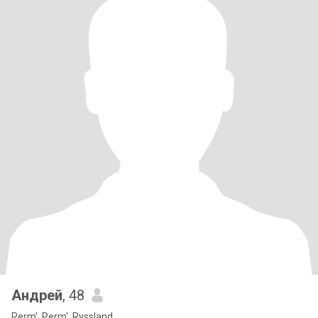
Андрей
, 48
Perm', Perm', Ryssland