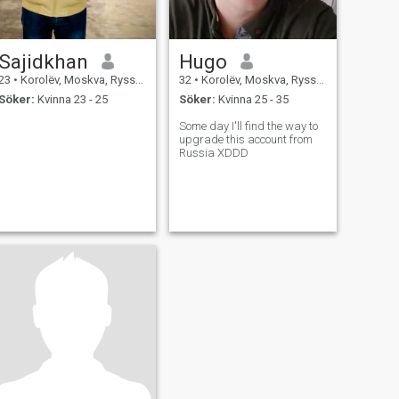
Sajidkhan
Hugo
23
•
Korolëv, Moskva, Ryssland
32
•
Korolëv, Moskva, Ryssland
Söker:
Kvinna 23 - 25
Söker:
Kvinna 25 - 35
Some day I'll find the way to
upgrade this account from
Russia XDDD