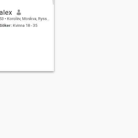
alex
53
•
Korolëv, Moskva, Ryssland
Söker:
Kvinna 18 - 35
ngsäkerhet
Sajtkarta
Gemensamma Riktlinjer