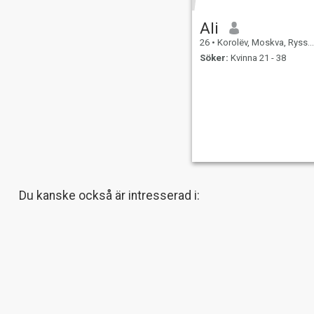
Ali
26
•
Korolëv, Moskva, Ryssland
Söker:
Kvinna 21 - 38
Du kanske också är intresserad i:
Över 40
Över 50
Över 60
Kristen
Mus
Om oss
Kontakta oss
Framgångsberättels