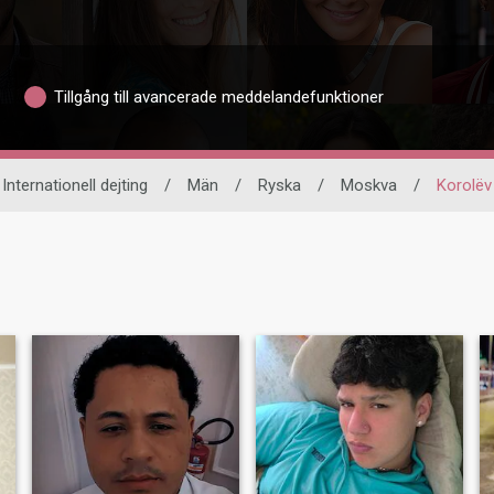
Tillgång till avancerade meddelandefunktioner
Internationell dejting
/
Män
/
Ryska
/
Moskva
/
Korolëv