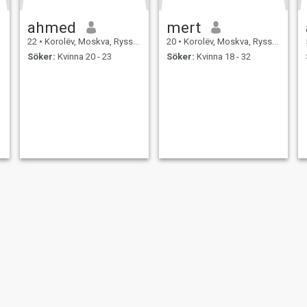
ahmed
mert
22
•
Korolëv, Moskva, Ryssland
20
•
Korolëv, Moskva, Ryssland
Söker:
Kvinna 20 - 23
Söker:
Kvinna 18 - 32
limsk
Skild
er
Användarvillkor
Återbetalningspolicy
Integritetspolicy
Cookiepolicy
Dejti