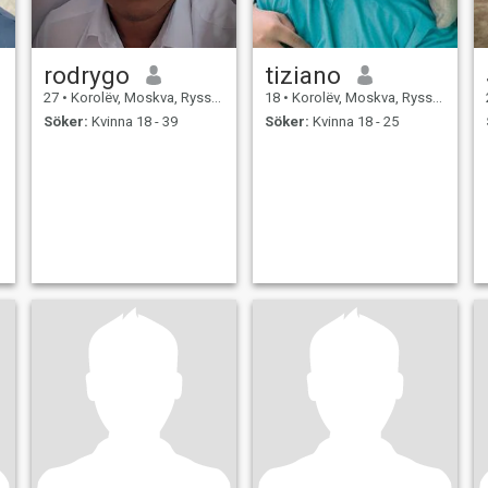
rodrygo
tiziano
27
•
Korolëv, Moskva, Ryssland
18
•
Korolëv, Moskva, Ryssland
Söker:
Kvinna 18 - 39
Söker:
Kvinna 18 - 25