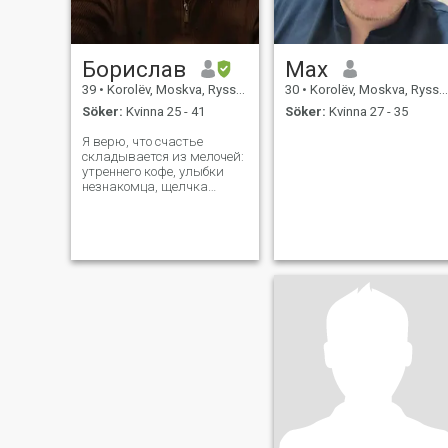
Борислав
Max
39
•
Korolëv, Moskva, Ryssland
30
•
Korolëv, Moskva, Ryssland
Söker:
Kvinna 25 - 41
Söker:
Kvinna 27 - 35
Я верю, что счастье
складывается из мелочей:
утреннего кофе, улыбки
незнакомца, щелчка
включённого сервера (да-
да, я технарь!). Работаю на
железной дороге —
поддерживаю «сердце
системы» в порядке. Веду
здоровый образ жизни:
без алкоголя и сигарет, с