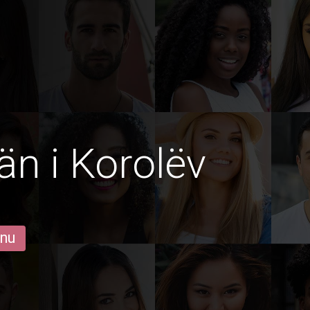
än i Korolëv
 nu