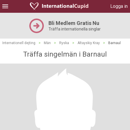
Logga in
Bli Medlem Gratis Nu
Träffa internationella singlar
Internationell dejting
>
Män
>
Ryska
>
Altayskiy Kray
>
Barnaul
Träffa singelmän i Barnaul