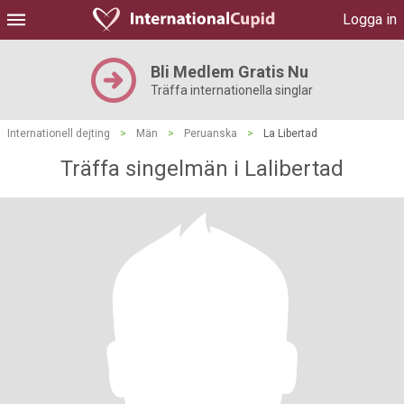
Logga in
Bli Medlem Gratis Nu
Träffa internationella singlar
Internationell dejting
>
Män
>
Peruanska
>
La Libertad
Träffa singelmän i Lalibertad