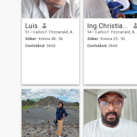
Luis
Ing.Christiam Francisco
51
•
Carlos F. Fitzcarrald, Ancash, Peru
54
•
Carlos F. Fitzcarrald, Ancash, Peru
Söker:
Kvinna 48 - 56
Söker:
Kvinna 25 - 50
Civilstånd:
Skild
Civilstånd:
Skild