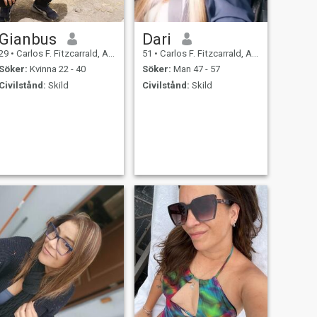
Gianbus
Dari
29
•
Carlos F. Fitzcarrald, Ancash, Peru
51
•
Carlos F. Fitzcarrald, Ancash, Peru
Söker:
Kvinna 22 - 40
Söker:
Man 47 - 57
Civilstånd:
Skild
Civilstånd:
Skild