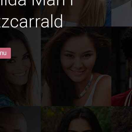
tzcarrald
 nu