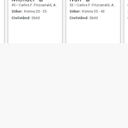
45
•
Carlos F. Fitzcarrald, Ancash, Peru
53
•
Carlos F. Fitzcarrald, Ancash, Peru
Söker:
Kvinna 20 - 35
Söker:
Kvinna 35 - 43
Civilstånd:
Skild
Civilstånd:
Skild
Fernando
Cesar
66
•
Carlos F. Fitzcarrald, Ancash, Peru
50
•
Carlos F. Fitzcarrald, Ancash, Peru