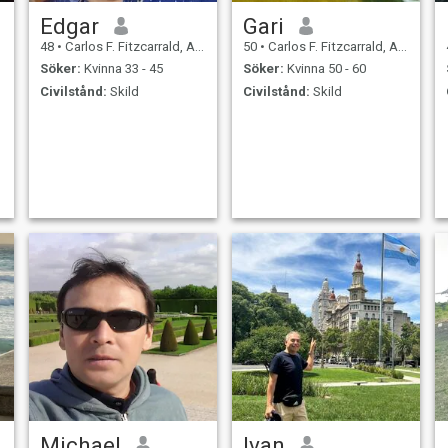
Edgar
Gari
48
•
Carlos F. Fitzcarrald, Ancash, Peru
50
•
Carlos F. Fitzcarrald, Ancash, Peru
Söker:
Kvinna 33 - 45
Söker:
Kvinna 50 - 60
Civilstånd:
Skild
Civilstånd:
Skild
Michael
Ivan