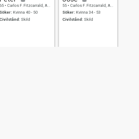
65
•
Carlos F. Fitzcarrald, Ancash, Peru
55
•
Carlos F. Fitzcarrald, Ancash, Peru
Söker:
Kvinna 40 - 50
Söker:
Kvinna 34 - 53
Civilstånd:
Skild
Civilstånd:
Skild
NÄSTA
Manuel
52
•
Carlos F. Fitzcarrald, Ancash, Peru