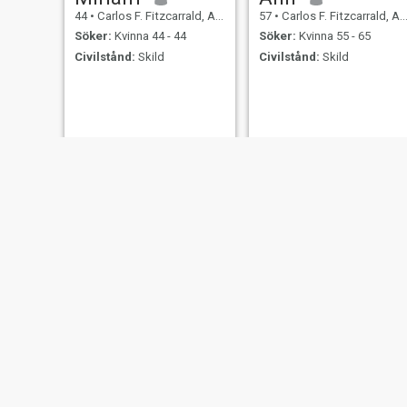
44
•
Carlos F. Fitzcarrald, Ancash, Peru
57
•
Carlos F. Fitzcarrald, Ancash, Peru
Söker:
Kvinna 44 - 44
Söker:
Kvinna 55 - 65
Civilstånd:
Skild
Civilstånd:
Skild
Carlos
Yuri
70
•
Carlos F. Fitzcarrald, Ancash, Peru
51
•
Carlos F. Fitzcarrald, Ancash, Peru