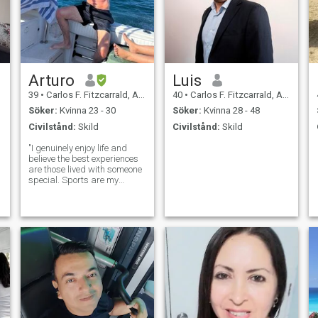
Arturo
Luis
39
•
Carlos F. Fitzcarrald, Ancash, Peru
40
•
Carlos F. Fitzcarrald, Ancash, Peru
Söker:
Kvinna 23 - 30
Söker:
Kvinna 28 - 48
Civilstånd:
Skild
Civilstånd:
Skild
"I genuinely enjoy life and
believe the best experiences
are those lived with someone
special. Sports are my
anchor, giving me the energy
and discipline I apply to
everything. My true passion
is to travel and discover new
horizons, always planning t