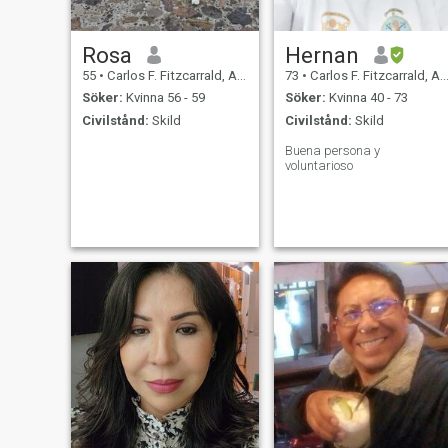
Rosa
Hernan
55
•
Carlos F. Fitzcarrald, Ancash, Peru
73
•
Carlos F. Fitzcarrald, Ancash, Peru
Söker:
Kvinna 56 - 59
Söker:
Kvinna 40 - 73
Civilstånd:
Skild
Civilstånd:
Skild
Buena persona y
voluntarioso