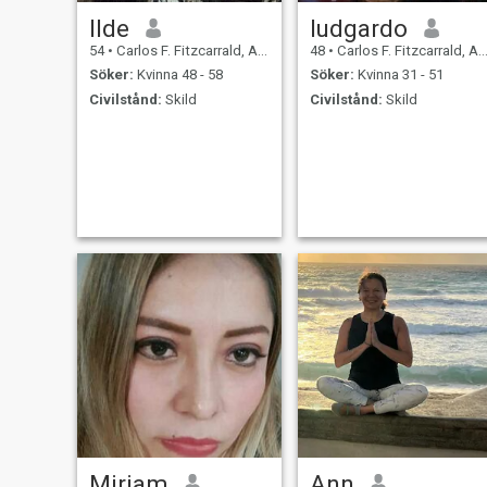
Ilde
ludgardo
54
•
Carlos F. Fitzcarrald, Ancash, Peru
48
•
Carlos F. Fitzcarrald, Ancash, Peru
Söker:
Kvinna 48 - 58
Söker:
Kvinna 31 - 51
Civilstånd:
Skild
Civilstånd:
Skild
Miriam
Ann