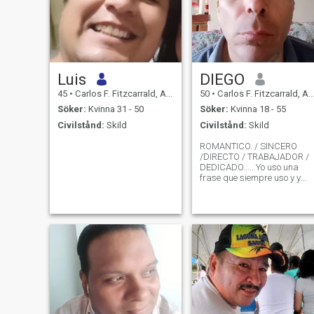
Luis
DIEGO
45
•
Carlos F. Fitzcarrald, Ancash, Peru
50
•
Carlos F. Fitzcarrald, Ancash, Peru
Söker:
Kvinna 31 - 50
Söker:
Kvinna 18 - 55
Civilstånd:
Skild
Civilstånd:
Skild
ROMANTICO. / SINCERO
/DIRECTO / TRABAJADOR /
DEDICADO..... Yo uso una
frase que siempre uso y y
aplico que tal no lo creas:
"CUANDO ESTOY CON
PAREJA, CAMINO EN MEDIO
DE PAREDES INVISIBLES".
Respondeme a esto en tu
mensaje: ¿VIAJARIAS A MI
PAIS PARA C