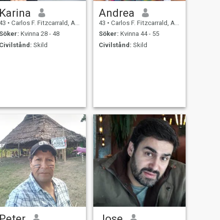
Karina
Andrea
43
•
Carlos F. Fitzcarrald, Ancash, Peru
43
•
Carlos F. Fitzcarrald, Ancash, Peru
Söker:
Kvinna 28 - 48
Söker:
Kvinna 44 - 55
Civilstånd:
Skild
Civilstånd:
Skild
Peter
Jose