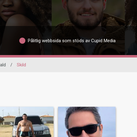
Pålitlig webbsida som stöds av Cupid Media
rald
/
Skild