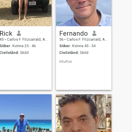
Rick
Fernando
45
•
Carlos F. Fitzcarrald, Ancash, Peru
56
•
Carlos F. Fitzcarrald, Ancash, Peru
Söker:
Kvinna 25 - 46
Söker:
Kvinna 45 - 54
Civilstånd:
Skild
Civilstånd:
Skild
Intuitivo