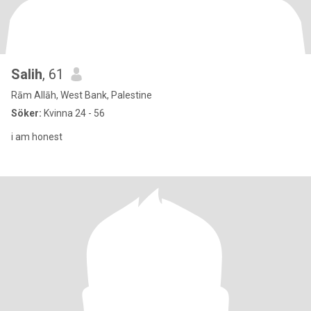
Salih
, 61
Rām Allāh, West Bank, Palestine
Söker:
Kvinna 24 - 56
i am honest