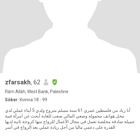
zfarsakh
, 62
Rām Allāh, West Bank, Palestine
Söker:
Kvinna 18 - 99
أنا زياد من فلسطين عمري 61 سنة مسلم متزوج ولدي 5 أبناء عملي لدي
محل هواتف محمولة وضعي المالي صعب للغاية أبحث عن امرأة غنية
جميلة صادقة مخلصة تعمل في مجال الأعمال للزواج منها كزوجة ثانية لديها
القدرة على دعمي ماليا من أجل زيادة عملي بعد الزواج في أسر