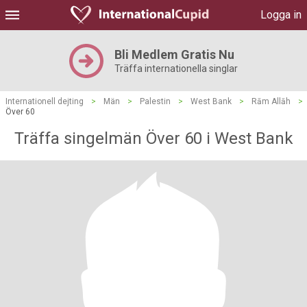
Logga in
Bli Medlem Gratis Nu
Träffa internationella singlar
Internationell dejting
>
Män
>
Palestin
>
West Bank
>
Rām Allāh
>
Över 60
Träffa singelmän Över 60 i West Bank