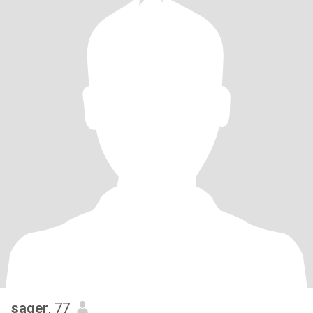
saqer
, 77