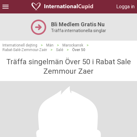
Logga in
Bli Medlem Gratis Nu
Träffa internationella singlar
Internationell dejting
>
Män
>
Marockansk
>
Rabat-Salé-Zemmour-Zaër
>
Salé
>
Över 50
Träffa singelmän Över 50 i Rabat Sale
Zemmour Zaer