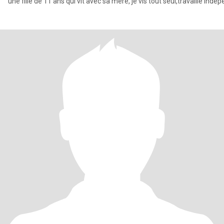
une fille de 11 ans qui vit avec sa mère, je vis tout seul,travaille ind