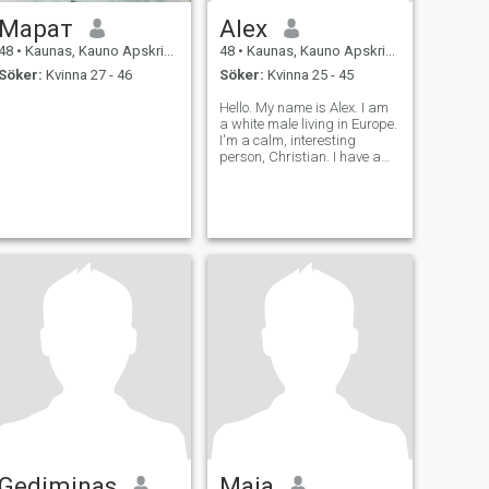
Марат
Alex
48
•
Kaunas, Kauno Apskritis, Litauen
48
•
Kaunas, Kauno Apskritis, Litauen
Söker:
Kvinna 27 - 46
Söker:
Kvinna 25 - 45
Hello. My name is Alex. I am
a white male living in Europe.
I'm a calm, interesting
person, Christian. I have a
job and hobbies. I love
animals and nature.I live
outside the city. I'm looking
for a calm, non-scandalous
girl to start a family who will
Gediminas
Maja