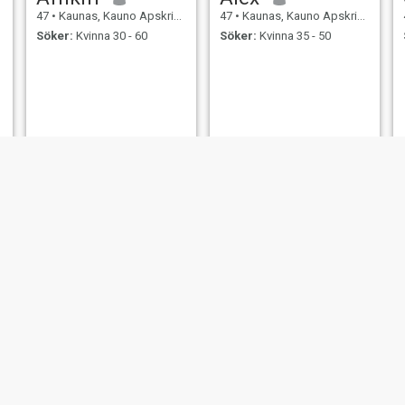
47
•
Kaunas, Kauno Apskritis, Litauen
47
•
Kaunas, Kauno Apskritis, Litauen
Söker:
Kvinna 30 - 60
Söker:
Kvinna 35 - 50
Tadas
Paulius
41
•
Kaunas, Kauno Apskritis, Litauen
44
•
Kaunas, Kauno Apskritis, Litauen