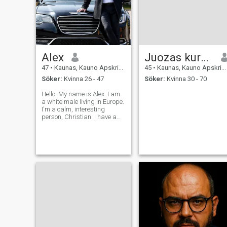
Alex
Juozas kuraitis
47
•
Kaunas, Kauno Apskritis, Litauen
45
•
Kaunas, Kauno Apskritis, Litauen
Söker:
Kvinna 26 - 47
Söker:
Kvinna 30 - 70
Hello. My name is Alex. I am
a white male living in Europe.
I'm a calm, interesting
person, Christian. I have a
job and hobbies. I love
animals and nature. I live
outside the city. I'm looking
for a calm, non-scandalous
girl to start a family who wil