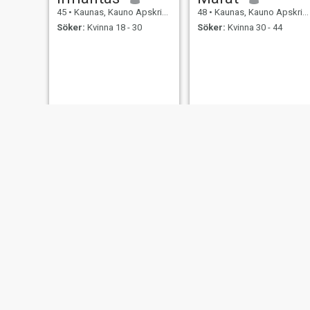
45
•
Kaunas, Kauno Apskritis, Litauen
48
•
Kaunas, Kauno Apskritis, Litauen
Söker:
Kvinna 18 - 30
Söker:
Kvinna 30 - 44
Gecko
Andrius
47
•
Kaunas, Kauno Apskritis, Litauen
43
•
Kaunas, Kauno Apskritis, Litauen