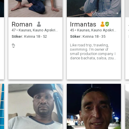
Roman
Irmantas
47
•
Kaunas, Kauno Apskritis, Litauen
45
•
Kaunas, Kauno Apskritis, Litauen
Söker:
Kvinna 18 - 52
Söker:
Kvinna 18 - 35
Like road trip, traveling,
👌
swimming. I'm owner of
small production company. I
dance bachata, salsa, zouk,
kizomba.