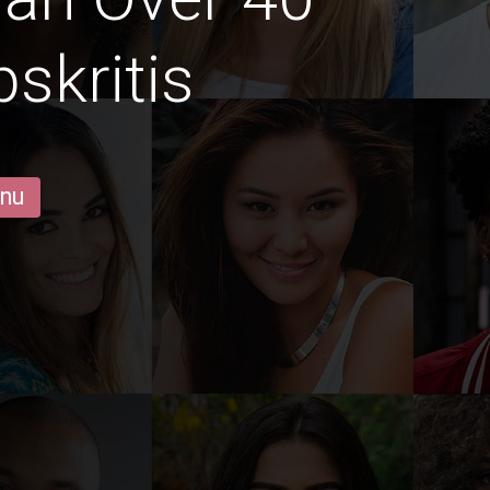
skritis
 nu