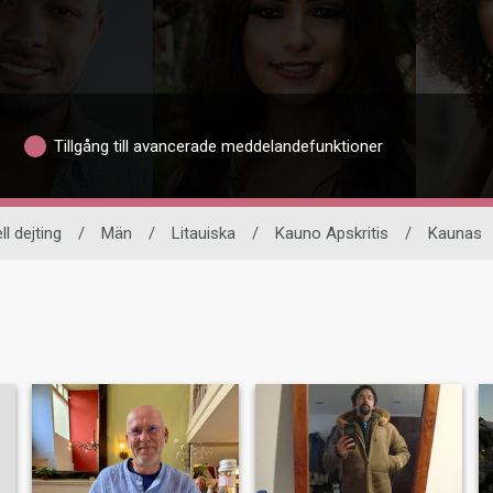
Tillgång till avancerade meddelandefunktioner
ll dejting
/
Män
/
Litauiska
/
Kauno Apskritis
/
Kaunas