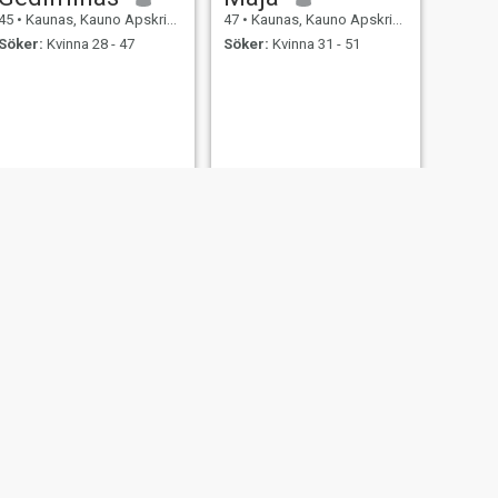
45
•
Kaunas, Kauno Apskritis, Litauen
47
•
Kaunas, Kauno Apskritis, Litauen
Söker:
Kvinna 28 - 47
Söker:
Kvinna 31 - 51
NÄSTA
Viktoras
45
•
Kaunas, Kauno Apskritis, Litauen