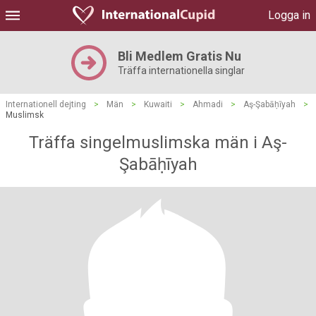
Logga in
Bli Medlem Gratis Nu
Träffa internationella singlar
Internationell dejting
>
Män
>
Kuwaiti
>
Ahmadi
>
Aş-Şabāḥīyah
>
Muslimsk
Träffa singelmuslimska män i Aş-
Şabāḥīyah