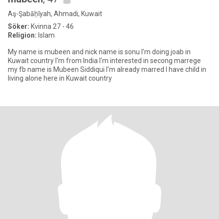
Aş-Şabāḥīyah, Ahmadi, Kuwait
Söker:
Kvinna 27 - 46
Religion:
Islam
My name is mubeen and nick name is sonu I'm doing joab in
Kuwait country I'm from India I'm interested in secong marrege
my fb name is Mubeen Siddiqui I'm already marred I have child in
living alone here in Kuwait country