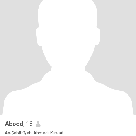
Abood
, 18
Aş-Şabāḥīyah, Ahmadi, Kuwait