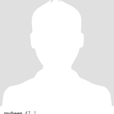
mubeen
, 47