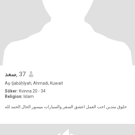
سعد
, 37
Aş-Şabāḥīyah, Ahmadi, Kuwait
Söker:
Kvinna 20 - 34
Religion:
Islam
خلوق متدين احب العمل اعشق السفر والسيارات ميسور الحال الحمد لله