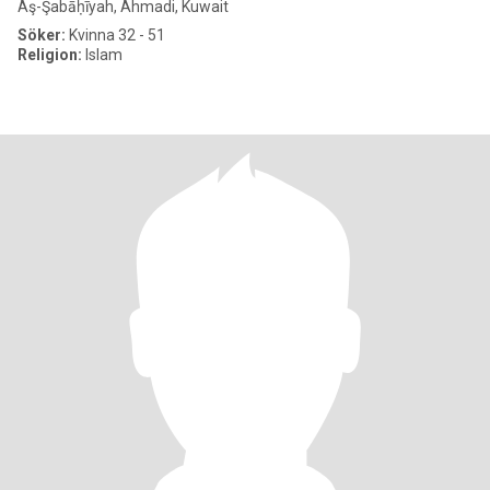
Aş-Şabāḥīyah, Ahmadi, Kuwait
Söker:
Kvinna 32 - 51
Religion:
Islam