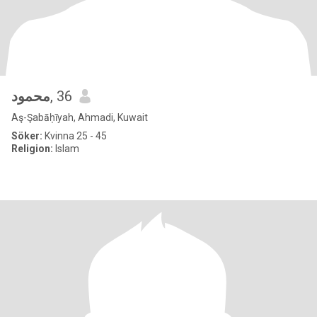
محمود
, 36
Aş-Şabāḥīyah, Ahmadi, Kuwait
Söker:
Kvinna 25 - 45
Religion:
Islam