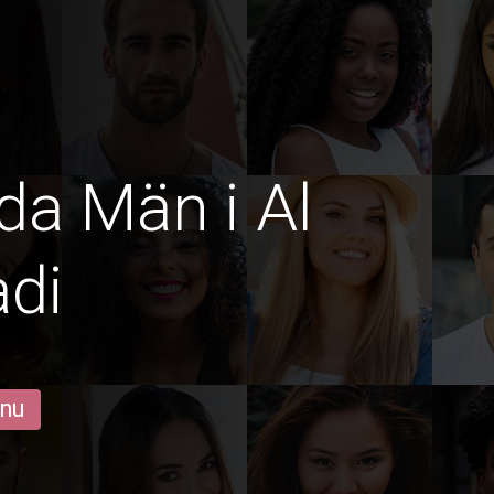
lda Män i Al
di
 nu