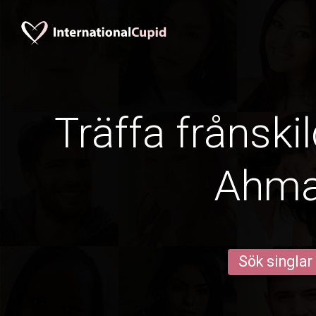
Träffa frånski
Ahma
Sök singlar