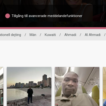
Tillgång till avancerade meddelandefunktioner
tionell dejting
/
Män
/
Kuwaiti
/
Ahmadi
/
Al Ahmadi
/