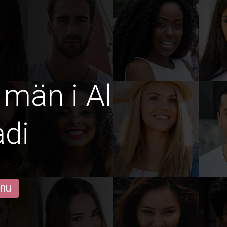
 män i Al
di
 nu