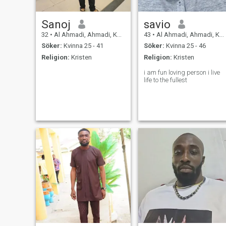
Sanoj
savio
32
•
Al Ahmadi, Ahmadi, Kuwait
43
•
Al Ahmadi, Ahmadi, Kuwait
Söker:
Kvinna 25 - 41
Söker:
Kvinna 25 - 46
Religion:
Kristen
Religion:
Kristen
i am fun loving person i live
life to the fullest