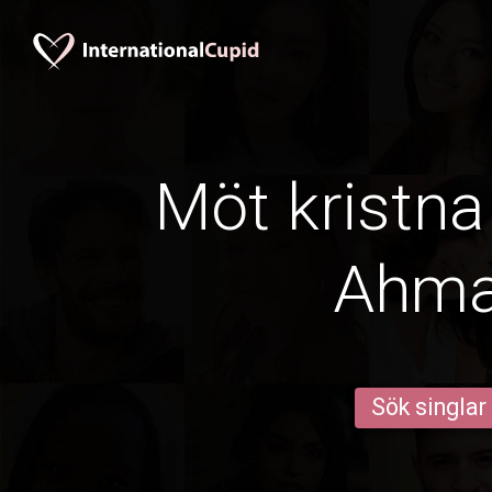
Möt kristna
Ahma
Sök singlar